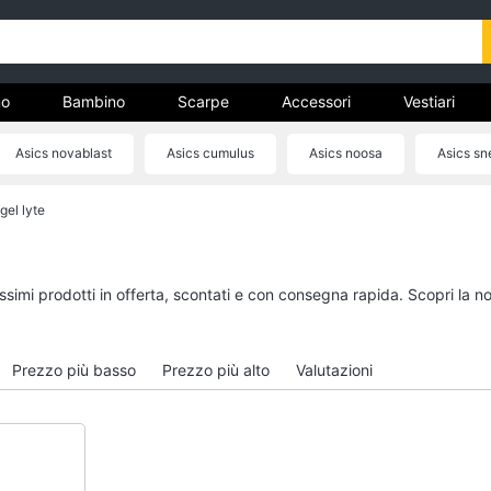
o
Bambino
Scarpe
Accessori
Vestiari
Asics novablast
Asics cumulus
Asics noosa
Asics sn
nto
gel lyte
Uomo
Bambino
Felpa uomo
Scarpe bambino
Cravatta
Sandali bambina
issimi prodotti in offerta, scontati e con consegna rapida. Scopri l
Piumino uomo
Vestiti neonati
Giacca uomo
Copertina neonato
Prezzo più basso
Prezzo più alto
Valutazioni
Vedi tutti
Vedi tutti
Vestiari
Orologi