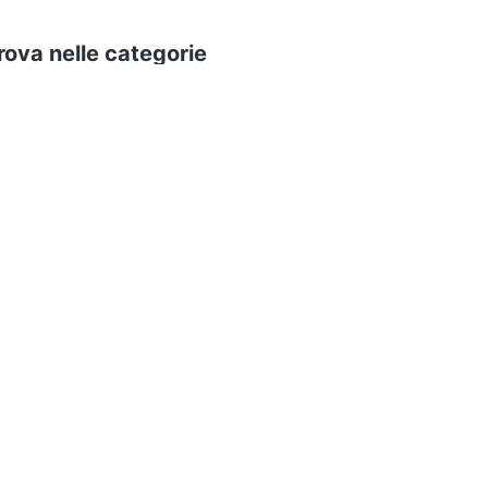
trova nelle categorie
igliamento
ePRICE ti serve
Black friday
Sezione Aiuto
Promozioni
Consegne e limitazioni
Sconti alla rovescia
Pagamenti e fattura
Ricondizionati
Diritto di recesso
Gli imperdibili
Assistenza Clienti