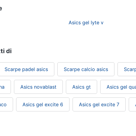
e
Asics gel lyte v
ti di
Scarpe padel asics
Scarpe calcio asics
Scar
na
Asics novablast
Asics gt
Asics gel q
uco
Asics gel excite 6
Asics gel excite 7