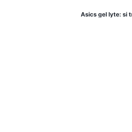
Asics gel lyte: si 
Scarpe
Abb
Chi siamo
ePRICE per le aziende
Vendi sul marketplace
Lavora con noi
Newsletter