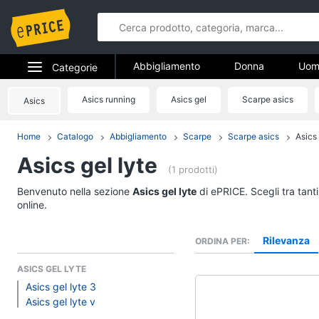
Abbigliamento
Donna
Uom
Categorie
Gioielli
Elettrodomestici
Asics running
Asics gel
Scarpe asics
Asics
Abbigliame
Informatica
Home
Catalogo
Abbigliamento
Scarpe
Scarpe asics
Asics 
Donna
Asics gel lyte
Telefonia
Intimo donna
(1 prodotti)
Top
Tv e Home Cinema
Benvenuto nella sezione
Asics gel lyte
di ePRICE. Scegli tra tant
Cappotto donna
online.
Smart home
Felpa donna
Rilevanza
ORDINA PER
Vedi tutti
Videogiochi
ASICS GEL LYTE
Asics gel lyte 3
Audio e musica
Accessori
Asics gel lyte v