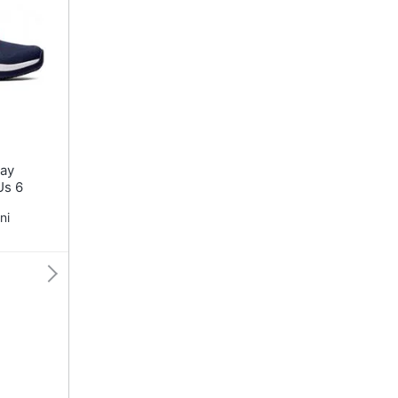
T-shirt
Apple Watch
Felpa
Smartwatch
Tuta
Orologi uomo
Pantaloni
Orologi donna
Vedi tutti
Vedi tutti
Us 6
ni