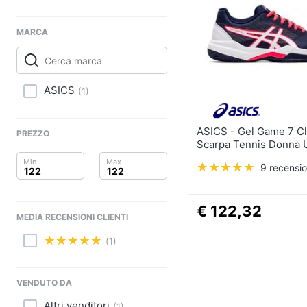
Clima
Sigaretta elettronica
Borse
Arredo
MARCA
Occhiali da vista
Occhiali da sole
Brico e Giardinaggio
Vedi tutti
ASICS
(
1
)
Salute e igiene
Beauty
ASICS - Gel Game 7 Clay
PREZZO
Scarpa Tennis Donna 
Giocattoli
9 recensio
Prima infanzia
€ 122,32
Fotografia
MEDIA RECENSIONI CLIENTI
(1)
Casalinghi
Abbigliamento
VENDUTO DA
Altri venditori
(
1
)