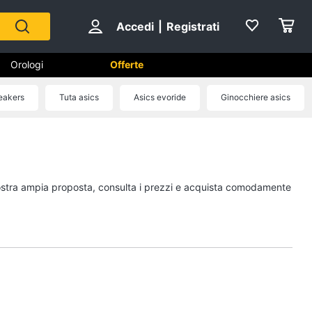
Accedi
|
Registrati
Orologi
Offerte
eakers
Tuta asics
Asics evoride
Ginocchiere asics
Scarpe
Sneakers
Scarpe nike
a nostra ampia proposta, consulta i prezzi e acquista comodamente
Anfibi
Ciabatte
Vedi tutti
Gioielli