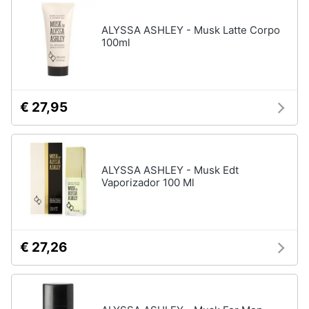
disney
e
film
igiene
ALYSSA ASHLEY - Musk Latte Corpo
DVD
100ml
Film
Beauty
Vedi
tutti
Giocattoli
€ 27,95
Prima
Cd
infanzia
musicali
ALYSSA ASHLEY - Musk Edt
Colonne
Vaporizador 100 Ml
Fotografia
Sonore
CD
Musicali
Casalinghi
Musica
€ 27,26
Leggera
Abbigliamento
Musica
Jazz
Sport