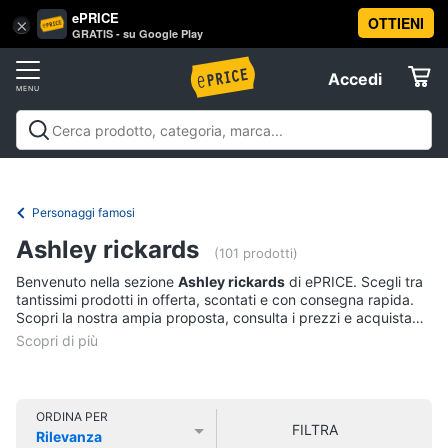
ePRICE
OTTIENI
Vai
×
Accedi
GRATIS - su Google Play
al
Registrati
menu
Accedi
Libri,
Offerte
cd
e
Libri, cd e dvd
Libri
Dvd e Blu-ray
Cd
dvd
Elettrodomestici
musicali
Personaggi
Offerte
Personaggi famosi
Libri
Informatica
Ashley rickards
Religione
(101 prodotti)
e
Benvenuto nella sezione
Ashley rickards
di ePRICE. Scegli tra
Spiritualità
Telefonia
tantissimi prodotti in offerta, scontati e con consegna rapida.
Attualità,
Scopri la nostra ampia proposta, consulta i prezzi e acquista
politica
comodamente online.
Tv
e
e
diritto
Home
Libri
Cinema
di
ORDINA PER
FILTRA
Cucina
Rilevanza