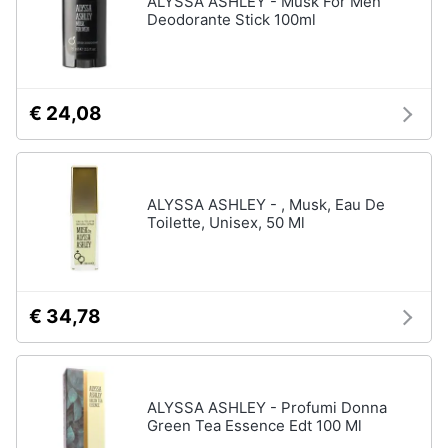
ALYSSA ASHLEY - Musk For Men
Vedi
Deodorante Stick 100ml
tutti
Animali
Motori
Personaggi
€ 24,08
cristiano
Libri,
ronaldo
cd
Me
e
contro
ALYSSA ASHLEY - , Musk, Eau De
dvd
Te
Toilette, Unisex, 50 Ml
Sean
connery
Festività
e
Barbara
ricorrenze
D'Urso
€ 34,78
Vedi
Promozioni
tutti
ALYSSA ASHLEY - Profumi Donna
Servizi
Green Tea Essence Edt 100 Ml