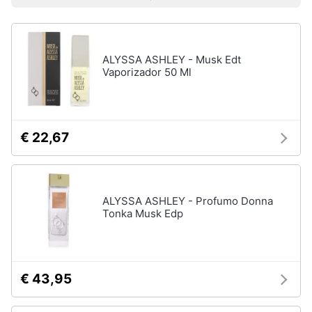
Prezzo più basso
Prezzo più alto
Valutazioni
Libri
Smart
di
home
Arte,
Design
e
ALYSSA ASHLEY - Musk Edt
Videogiochi
Architettura
Vaporizador 50 Ml
Vedi
Audio
tutti
e
musica
€ 22,67
Dvd
Clima
e
Blu-
ray
ALYSSA ASHLEY - Profumo Donna
Arredo
Tonka Musk Edp
Blu-
Ray
Brico
Blu-
e
Ray
Giardinaggio
Musica
€ 43,95
Classica
Salute
Walt