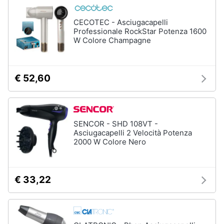
up
CECOTEC - Asciugacapelli
Smalto
semipermanente
Professionale RockStar Potenza 1600
W Colore Champagne
Eyeliner
Rossetti
Acetone
€ 52,60
Vedi
tutti
SENCOR - SHD 108VT -
Asciugacapelli 2 Velocità Potenza
2000 W Colore Nero
Creme
e
cosmetici
Olio
€ 33,22
di
ricino
Maschera
viso