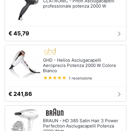
CLATRONIC - Phon Asciugacapelli
Oli
professionale potenza 2000 W
essenziali
Scrub
viso
€ 45,79
Vedi
tutti
GHD - Helios Asciugacapelli
Profumi
Aeroprecis Potenza 2000 W Colore
Bianco
Profumi
uomo
1 recensione
Profumi
donna
€ 241,86
Alien
profumo
Chloe
profumo
BRAUN - HD 385 Satin Hair 3 Power
Perfection Asciugacapelli Potenza
Vedi