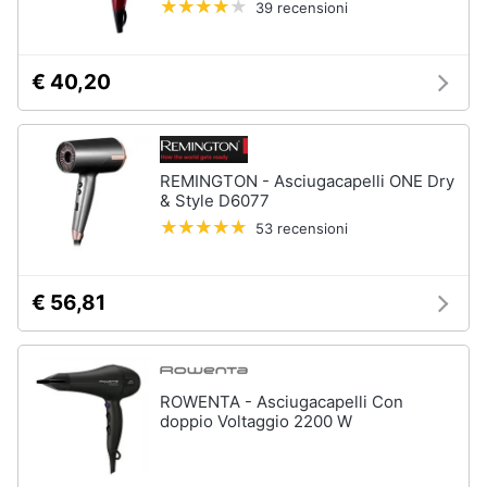
39 recensioni
orale
e
igiene
Spazzolino
elettrico
€ 40,20
Spazzolino
Beauty
elettrico
oral
b
Giocattoli
REMINGTON - Asciugacapelli ONE Dry
Idropulsore
& Style D6077
Collutorio
Prima
53 recensioni
infanzia
Vedi
tutti
Fotografia
€ 56,81
Casalinghi
Epilazione
e
ROWENTA - Asciugacapelli Con
rasatura
Abbigliamento
doppio Voltaggio 2200 W
Silk
epil
Sport
Rasoio