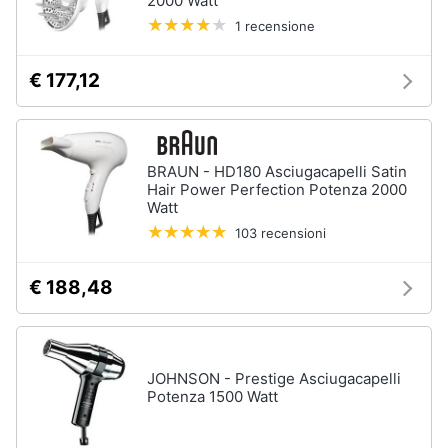
2000 Watt
tutti
1 recensione
€ 177,12
Migliori
prodotti
beauty
Miglior
BRAUN - HD180 Asciugacapelli Satin
crema
antirughe
Hair Power Perfection Potenza 2000
Watt
Miglior
103 recensioni
shampoo
Miglior
spazzolino
€ 188,48
elettrico
Miglior
regolabarba
JOHNSON - Prestige Asciugacapelli
Vedi
Potenza 1500 Watt
tutti