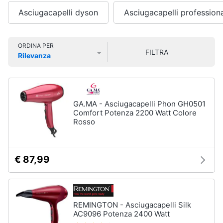
Smart
Vedi
Asciugacapelli dyson
Asciugacapelli profession
home
tutti
Videogiochi
ORDINA PER
FILTRA
Rilevanza
Cura
Prezzo più basso
Prezzo più alto
Valutazioni
dei
Audio
capelli
e
Shampoo
musica
GA.MA - Asciugacapelli Phon GH0501
Tinta
Comfort Potenza 2200 Watt Colore
capelli
Clima
Rosso
Maschera
capelli
Arredo
Spazzola
€ 87,99
Vedi
Brico
tutti
e
Giardinaggio
REMINGTON - Asciugacapelli Silk
AC9096 Potenza 2400 Watt
Salute
Igiene