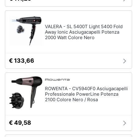
Vedi
Assistenza
tutti
clienti
VALERA - SL 5400T Light 5400 Fold
Esci
Away Ionic Asciugacapelli Potenza
Igiene
2000 Watt Colore Nero
e
Cura
del
corpo
€ 133,66
Shampoo
Shampoo
antigiallo
Deodorante
ROWENTA - CV5940F0 Asciugacapelli
Sapone
Professionale PowerLine Potenza
2100 Colore Nero / Rosa
Vedi
tutti
€ 49,58
Make