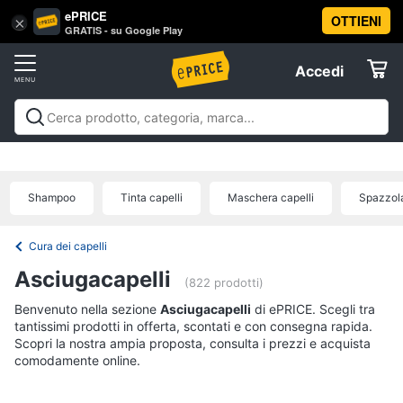
ePRICE
OTTIENI
Vai
×
Accedi
GRATIS - su Google Play
al
Registrati
menu
Accedi
Beauty
Offerte
Piccoli
Beauty
Piccoli elettrodomestici per la cura
elettrodomestici
Elettrodomestici
personale
Cura dei capelli
Igiene orale
Epilazione e
per
rasatura
Manicure e pedicure
Igiene e Cura del
la
Shampoo
Tinta capelli
Maschera capelli
Spazzol
cura
corpo
Make up
Creme e cosmetici
Profumi
Migliori
Informatica
personale
prodotti beauty
Offerte
Dyson
Cura dei capelli
airwrap
Telefonia
Asciugacapelli
(822 prodotti)
Piastra
per
Benvenuto nella sezione
Tv
Asciugacapelli
di ePRICE. Scegli tra
capelli
tantissimi prodotti in offerta, scontati e con consegna rapida.
e
Silk
Scopri la nostra ampia proposta, consulta i prezzi e acquista
Home
epil
comodamente online.
Cinema
Phon