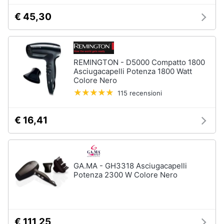
elettrico
€ 45,30
Animali
Crema
depilatoria
Regolabarba
Motori
REMINGTON - D5000 Compatto 1800
Vedi
Asciugacapelli Potenza 1800 Watt
tutti
Libri,
Colore Nero
cd
115 recensioni
e
dvd
Manicure
€ 16,41
e
pedicure
Festività
e
Smalto
ricorrenze
semipermanente
GA.MA - GH3318 Asciugacapelli
Gel
Potenza 2300 W Colore Nero
unghie
Promozioni
Acetone
Servizi
Smalto
€ 111,25