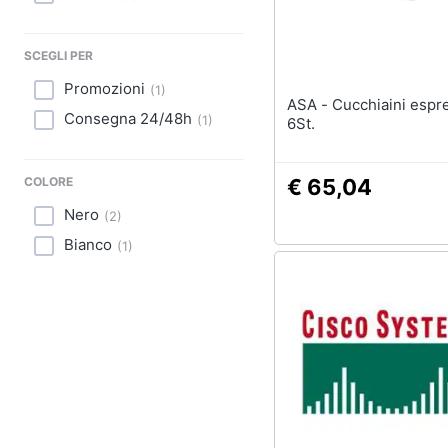
Sport
Animali
SCEGLI PER
Promozioni
(
1
)
Motori
ASA - Cucchiaini espresso 18/8
Consegna 24/48h
(
1
)
6St.
Libri, cd e dvd
Festività e ricorrenze
COLORE
€ 65,04
Nero
(
2
)
Promozioni
Bianco
(
1
)