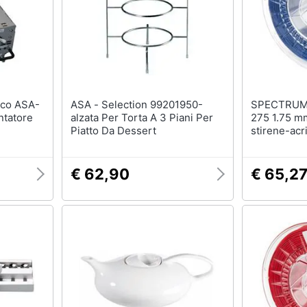
ASA - Selection 99201950-
SPECTRUM F
tatore
alzata Per Torta A 3 Piani Per
275 1.75 mm
Piatto Da Dessert
stirene-acri
marino 1 kg
€ 62,90
€ 65,2