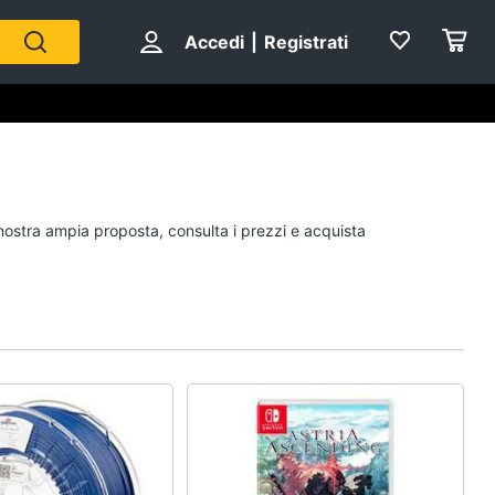
Accedi
|
Registrati
Personaggi
 nostra ampia proposta, consulta i prezzi e acquista
cristiano ronaldo
Me contro Te
Sean connery
Barbara D'Urso
Vedi tutti