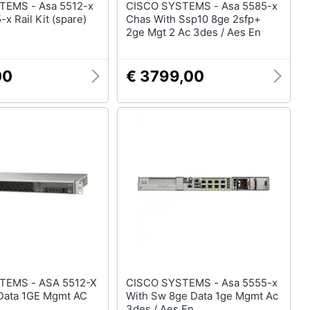
 Asa 5512-x
CISCO SYSTEMS - Asa 5585-x
-x Rail Kit (spare)
Chas With Ssp10 8ge 2sfp+
2ge Mgt 2 Ac 3des / Aes En
00
€ 3799,00
 ASA 5512-X
CISCO SYSTEMS - Asa 5555-x
Data 1GE Mgmt AC
With Sw 8ge Data 1ge Mgmt Ac
3des / Aes En