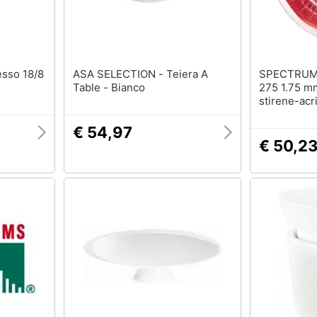
ASA SELECTION - Teiera A
SPECTRUM F
Table - Bianco
275 1.75 mm
stirene-acr
kg
€ 54,97
€ 50,2