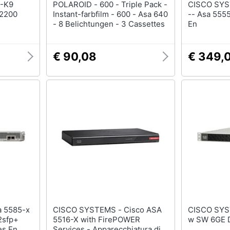
POLAROID - 600 - Triple Pack -
CISCO SYSTEMS -
 2200
Instant-farbfilm - 600 - Asa 640
-- Asa 5555
- 8 Belichtungen - 3 Cassettes
En
€ 90,08
€ 349,
CISCO SYSTEMS - Cisco ASA
CISCO SYSTEMS -
2sfp+
5516-X with FirePOWER
w SW 6GE 
es En
Services - Apparecchiatura di