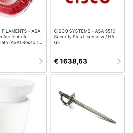
ILAMENTS - ASA
CISCO SYSTEMS - ASA 5510
 Acrilonitrile-
Security Plus License w / HA
ilato (ASA) Rosso 1
GE
3
€ 1638,63