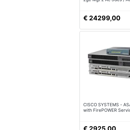
€ 24299,00
CISCO SYSTEMS - ASA 5525-X
with FirePOWER Servi
€ 2925,00