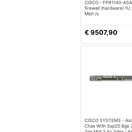
CISCO - FPR1140-ASA-K9
firewall (hardware) 1U
Mbit /s
€ 9507,90
CISCO SYSTEMS - Asa 5585-x
Chas With Ssp20 8ge 
2ge Mgt 2 Ac 3des / A