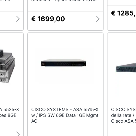
sicurezza
€ 1285
€ 1699,00
CISCO SYSTEMS - ASA 5515-X
CISCO SYSTEMS 
ces 8GE
w / IPS SW 6GE Data 1GE Mgmt
della rete /
AC
Cisco ASA 5
Ethernet - 