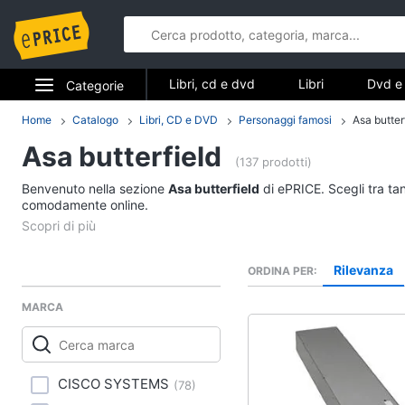
Libri, cd e dvd
Libri
Dvd e 
Categorie
Elettrodomestici
Home
Catalogo
Libri, CD e DVD
Personaggi famosi
Asa butter
Libri, cd e d
Asa butterfield
Informatica
(137 prodotti)
Libri
Benvenuto nella sezione
Asa butterfield
di ePRICE. Scegli tra tan
Telefonia
comodamente online.
Religione e Spiritualit
Attualità, politica e dir
Tv e Home Cinema
Libri di Cucina
Rilevanza
ORDINA PER
Smart home
Libri di Arte, Design e
Architettura
MARCA
Videogiochi
Vedi tutti
Audio e musica
CISCO SYSTEMS
(
78
)