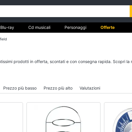
Blu-ray
Cd musicali
Personaggi
Offerte
field
vd
Dvd e Blu-ray
Cd musicali
tissimi prodotti in offerta, scontati e con consegna rapida. Scopri la
à
Blu-Ray
Colonne Sonore
itto
Blu-Ray Musica Classica
CD Musicali
Walt disney film
Musica Leggera
Prezzo più basso
Prezzo più alto
Valutazioni
DVD Film
Musica Jazz
Vedi tutti
Vedi tutti