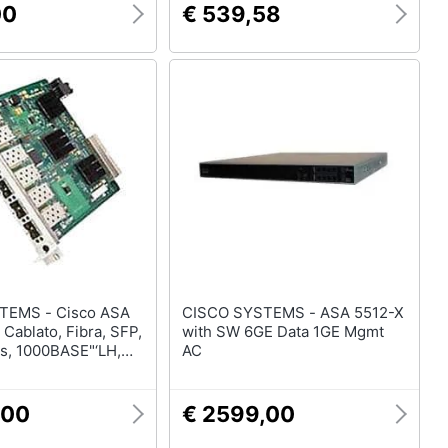
00
€ 539,58
- Cisco ASA
CISCO SYSTEMS - ASA 5512-X
 Cablato, Fibra, SFP,
with SW 6GE Data 1GE Mgmt
 s, 1000BASE"‘LH,
AC
LX, 1000BASE"‘SX
,00
€ 2599,00