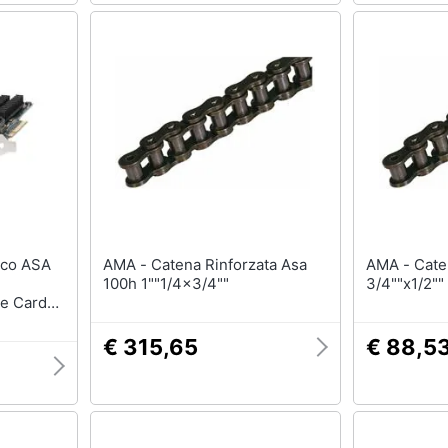
AMA - Catena Rinforzata Asa
AMA - Catena Semplice Asa 60
100h 1""1/4x3/4""
3/4""x1/2""
ce Card
et, 12V,
€ 315,65
€ 88,5