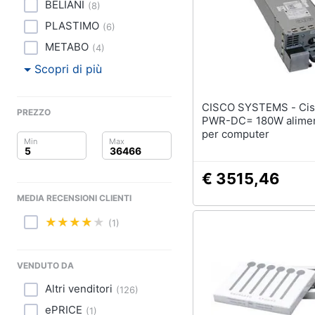
Clima
BELIANI
(
8
)
PLASTIMO
(
6
)
Arredo
METABO
(
4
)
Brico e Giardinaggio
Scopri di più
Salute e igiene
CISCO SYSTEMS - Cisco ASA-
PREZZO
PWR-DC= 180W alimen
Beauty
per computer
Giocattoli
€ 3515,46
Prima infanzia
MEDIA RECENSIONI CLIENTI
Fotografia
(1)
Casalinghi
VENDUTO DA
Abbigliamento
Altri venditori
(
126
)
ePRICE
(
1
)