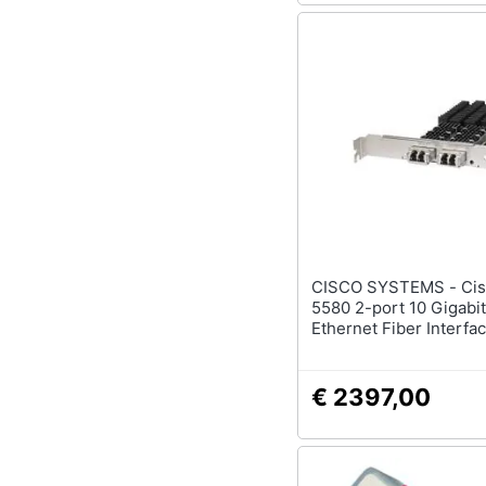
CISCO SYSTEMS - Cisco ASA
5580 2-port 10 Gigabit
Ethernet Fiber Interfa
SR-LC, Cablato, Ethern
1.17 A, SR-LC
€ 2397,00