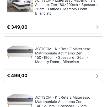
ACTISOM - Materasso Matrimoniale
Actilatex Zen 180x200cm - Spessore :
26cm - Lattice E Memory Foam -
Animali
Bilanciato
Motori
€ 349,00
Libri,
cd
e
ACTISOM - Kit Rete E Materasso
dvd
Matrimoniale Actimemo Zen
150x190cm - Spessore : 26cm-
Memory Foam - Bilanciato -
Festività
e
ricorrenze
€ 499,00
Promozioni
ACTISOM - Kit Rete E Materasso
Servizi
Matrimoniale Actimemo Zen
140x210cm - Spessore : 26cm-