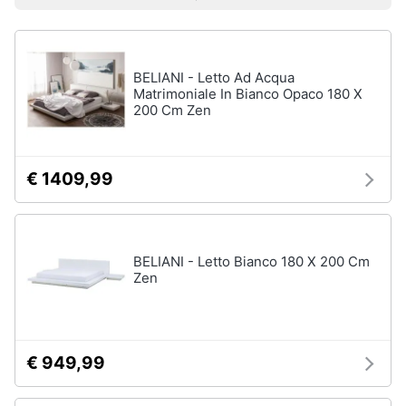
Prezzo più basso
Prezzo più alto
Valutazioni
Smart
home
BELIANI - Letto Ad Acqua
Videogiochi
Matrimoniale In Bianco Opaco 180 X
200 Cm Zen
Audio
e
musica
€ 1409,99
Clima
BELIANI - Letto Bianco 180 X 200 Cm
Arredo
Zen
Brico
e
Giardinaggio
€ 949,99
Salute