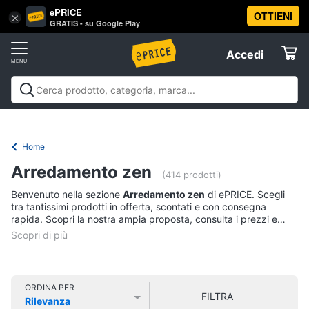
ePRICE
OTTIENI
Vai
×
Accedi
GRATIS - su Google Play
al
Registrati
menu
Accedi
Offerte
Offerte
Elettrodomestici
Home
Informatica
Arredamento zen
(414 prodotti)
Benvenuto nella sezione
Arredamento zen
di ePRICE. Scegli
Telefonia
tra tantissimi prodotti in offerta, scontati e con consegna
rapida. Scopri la nostra ampia proposta, consulta i prezzi e
acquista comodamente online.
Tv
e
Home
Cinema
ORDINA PER
FILTRA
Rilevanza