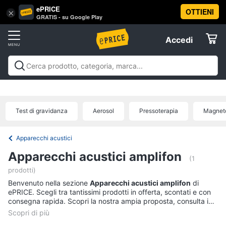
ePRICE
OTTIENI
Vai
×
Accedi
GRATIS - su Google Play
al
Registrati
menu
Accedi
Salute
Offerte
e
igiene
Salute e igiene
Igiene della persona
Igiene della
Elettrodomestici
casa
Integratori alimentari
Apparecchi medicali e per la
Igiene
diagnostica
Parafarmaci
Ausili per anziani e
della
Test di gravidanza
Aerosol
Pressoterapia
Magneto
disabili
Mascherine
Offerte
Informatica
persona
Shampoo
Apparecchi acustici
Telefonia
Amuchina
Apparecchi acustici amplifon
gel
(1
prodotti)
Preservativo
Tv
Benvenuto nella sezione
Apparecchi acustici amplifon
di
e
Assorbenti
ePRICE. Scegli tra tantissimi prodotti in offerta, scontati e con
Home
consegna rapida. Scopri la nostra ampia proposta, consulta i
Cinema
Vedi
prezzi e acquista comodamente online.
tutti