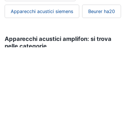
Apparecchi acustici siemens
Beurer ha20
Apparecchi acustici amplifon: si trova
nelle categorie
Apparecchi medicali e per la diagnostica
Salute e igiene
ePRICE ti serve
ePRICE