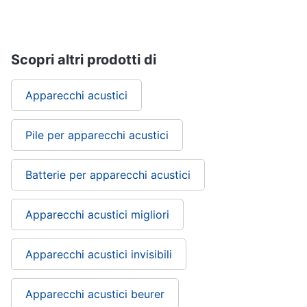
ffp3
Mascherine
ffp2
Mascherine
Scopri altri prodotti di
lavabili
Mascherine
Apparecchi acustici
chirurgiche
Vedi
Pile per apparecchi acustici
tutti
Batterie per apparecchi acustici
Apparecchi acustici migliori
Apparecchi acustici invisibili
Apparecchi acustici beurer