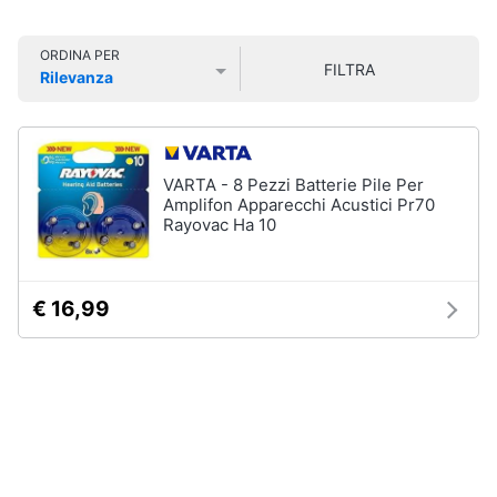
Smart
home
ORDINA PER
Igiene
FILTRA
Rilevanza
della
Videogiochi
Prezzo più basso
Prezzo più alto
Valutazioni
casa
Scopa
Audio
Scopa
e
VARTA - 8 Pezzi Batterie Pile Per
a
musica
Amplifon Apparecchi Acustici Pr70
vapore
Rayovac Ha 10
Bicarbonato
di
Clima
sodio
€ 16,99
Ammoniaca
Arredo
Vedi
tutti
Brico
e
Giardinaggio
Integratori
alimentari
Salute