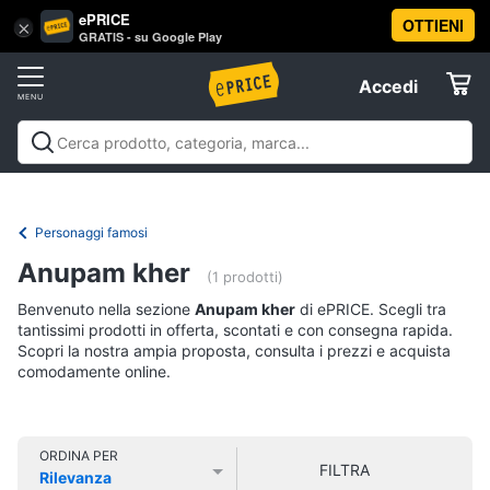
ePRICE
OTTIENI
Vai
×
Accedi
GRATIS - su Google Play
al
Registrati
menu
Accedi
Libri,
Offerte
cd
e
Libri, cd e dvd
Libri
Dvd e Blu-ray
Cd
dvd
Elettrodomestici
musicali
Personaggi
Offerte
Personaggi famosi
Libri
Informatica
Anupam kher
Religione
(1 prodotti)
e
Benvenuto nella sezione
Anupam kher
di ePRICE. Scegli tra
Spiritualità
Telefonia
tantissimi prodotti in offerta, scontati e con consegna rapida.
Attualità,
Scopri la nostra ampia proposta, consulta i prezzi e acquista
politica
comodamente online.
Tv
e
e
diritto
Home
Libri
Cinema
di
ORDINA PER
FILTRA
Cucina
Rilevanza