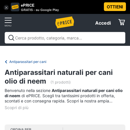
ePRICE
OTTIENI
Vai
×
Accedi
GRATIS - su Google Play
al
Registrati
menu
Accedi
Animali
Offerte
Articoli
Animali
Articoli per cani
Articoli per gatti
Articoli per
per
Elettrodomestici
pesci
Articoli per uccelli
Articoli per cavalli
Articoli per
cani
tartarughe e rettili
Articoli per criceti e piccoli
Antiparassitari per cani
Cucce
roditori
Cibo per animali
Offerte
Informatica
per
Antiparassitari naturali per cani
cani
olio di neem
(1 prodotti)
Giochi
Telefonia
per
Benvenuto nella sezione
Antiparassitari naturali per cani olio
cani
di neem
di ePRICE. Scegli tra tantissimi prodotti in offerta,
Tv
Toelettatura
scontati e con consegna rapida. Scopri la nostra ampia
cani
e
proposta, consulta i prezzi e acquista comodamente online.
Home
Recinto
Cinema
per
cani
ORDINA PER