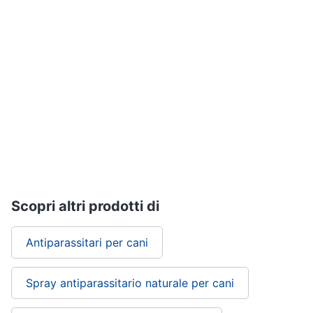
tartarughe
Articoli
per
criceti
e
piccoli
roditori
Cibo
per
roditori
Gabbie
per
roditori
Scopri altri prodotti di
Cibo
Antiparassitari per cani
per
animali
Spray antiparassitario naturale per cani
Royal
canin