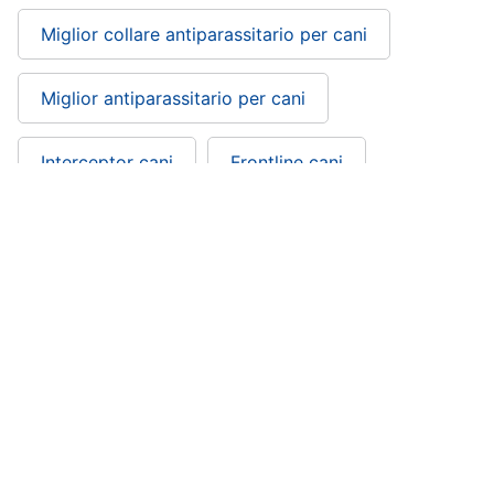
Miglior collare antiparassitario per cani
Miglior antiparassitario per cani
Interceptor cani
Frontline cani
Compresse antiparassitarie per cani
Collare per cani antiparassitario
Antiparassitari naturali per cani olio di
neem: si trova nelle categorie
Articoli per cani: cibo, abbigliamento, giochi e