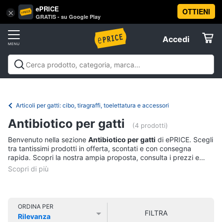
ePRICE
OTTIENI
Vai
×
Accedi
GRATIS - su Google Play
al
Registrati
menu
Accedi
Animali
Offerte
Articoli
Animali
Articoli per cani
Articoli per gatti
Articoli per
per
Elettrodomestici
pesci
Articoli per uccelli
Articoli per cavalli
Articoli per
cani
tartarughe e rettili
Articoli per criceti e piccoli
Articoli per gatti: cibo, tiragraffi, toelettatura e accessori
Cucce
roditori
Cibo per animali
Offerte
Informatica
per
Antibiotico per gatti
(4 prodotti)
cani
Benvenuto nella sezione
Antibiotico per gatti
di ePRICE. Scegli
Giochi
Telefonia
tra tantissimi prodotti in offerta, scontati e con consegna
per
rapida. Scopri la nostra ampia proposta, consulta i prezzi e
cani
acquista comodamente online.
Tv
Toelettatura
cani
e
Home
Recinto
Cinema
per
ORDINA PER
cani
FILTRA
Rilevanza