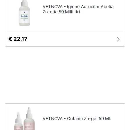
e
VETNOVA - Igiene Aurucilar Abelia
igiene
Zn-otic 59 Millilitri
Articoli
per
pesci
Beauty
Acquario
pesci
€ 22,17
Giocattoli
Mangime
per
pesci
Prima
Pompe
infanzia
per
acquari
Fotografia
Filtro
per
acquario
Casalinghi
Vedi
tutti
Abbigliamento
VETNOVA - Cutania Zn-gel 59 Ml.
Sport