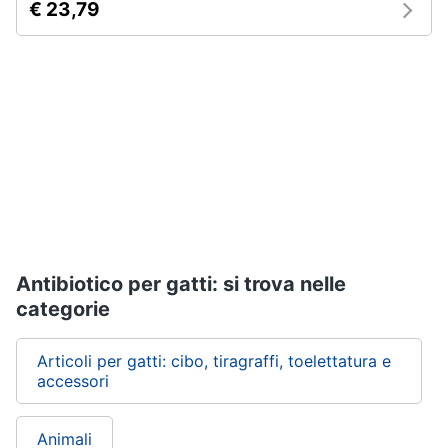
per
€ 23,79
Assistenza
cavalli
clienti
Sottosella
Strigliatura
Esci
Stinchiere
Set
sella
Vedi
tutti
Antibiotico per gatti: si trova nelle
Articoli
categorie
per
tartarughe
e
Articoli per gatti: cibo, tiragraffi, toelettatura e
rettili
accessori
Tartarughiere
Cibo
per
Animali