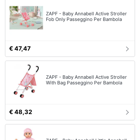
disney
e
film
igiene
ZAPF - Baby Annabell Active Stroller
DVD
Fob Only Passeggino Per Bambola
Film
Beauty
Vedi
tutti
Giocattoli
€ 47,47
Prima
Cd
infanzia
musicali
ZAPF - Baby Annabell Active Stroller
Colonne
With Bag Passeggino Per Bambola
Fotografia
Sonore
CD
Musicali
Casalinghi
Musica
€ 48,32
Leggera
Abbigliamento
Musica
Jazz
Sport