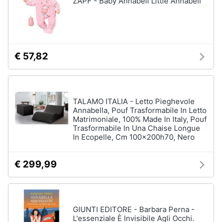
ZAPF - Baby Annabell Little Annabell
Vedi
tutti
Animali
Motori
Personaggi
€ 57,82
cristiano
Libri,
ronaldo
cd
Me
e
contro
TALAMO ITALIA - Letto Pieghevole
dvd
Te
Annabella, Pouf Trasformabile In Letto
Matrimoniale, 100% Made In Italy, Pouf
Sean
Trasformabile In Una Chaise Longue
connery
Festività
In Ecopelle, Cm 100x200h70, Nero
e
Barbara
ricorrenze
D'Urso
€ 299,99
Vedi
Promozioni
tutti
Servizi
GIUNTI EDITORE - Barbara Perna -
L'essenziale È Invisibile Agli Occhi.