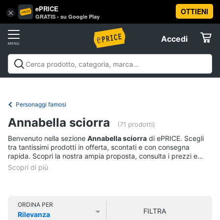
ePRICE
OTTIENI
Vai
×
Accedi
GRATIS - su Google Play
al
Registrati
menu
Accedi
Libri,
Offerte
cd
e
Libri, cd e dvd
Libri
Dvd e Blu-ray
Cd
dvd
Elettrodomestici
musicali
Personaggi
Offerte
Personaggi famosi
Libri
Informatica
Annabella sciorra
Religione
(71 prodotti)
e
Benvenuto nella sezione
Annabella sciorra
di ePRICE. Scegli
Spiritualità
Telefonia
tra tantissimi prodotti in offerta, scontati e con consegna
Attualità,
rapida. Scopri la nostra ampia proposta, consulta i prezzi e
politica
acquista comodamente online.
Tv
e
e
diritto
Home
Libri
Cinema
di
ORDINA PER
FILTRA
Cucina
Rilevanza