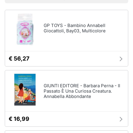
Prezzo più basso
Prezzo più alto
Valutazioni
Libri
Smart
di
home
Arte,
Design
e
GP TOYS - Bambino Annabell
Videogiochi
Architettura
Giocattoli, Bay03, Multicolore
Vedi
Audio
tutti
e
musica
€ 56,27
Dvd
Clima
e
Blu-
ray
GIUNTI EDITORE - Barbara Perna - Il
Arredo
Passato È Una Curiosa Creatura.
Blu-
Annabella Abbondante
Ray
Brico
Blu-
e
Ray
Giardinaggio
Musica
€ 16,99
Classica
Salute
Walt