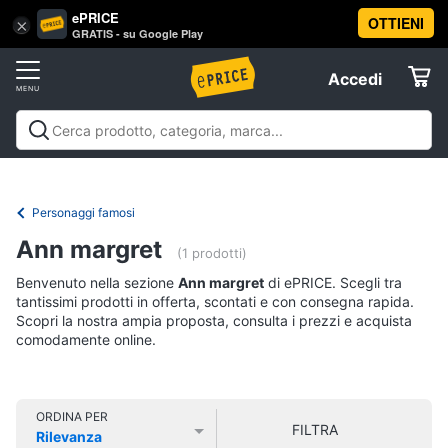
ePRICE
OTTIENI
Vai
×
Accedi
GRATIS - su Google Play
al
Registrati
menu
Accedi
Libri,
Offerte
cd
e
Libri, cd e dvd
Libri
Dvd e Blu-ray
Cd
dvd
Elettrodomestici
musicali
Personaggi
Offerte
Personaggi famosi
Libri
Informatica
Ann margret
Religione
(1 prodotti)
e
Benvenuto nella sezione
Ann margret
di ePRICE. Scegli tra
Spiritualità
Telefonia
tantissimi prodotti in offerta, scontati e con consegna rapida.
Attualità,
Scopri la nostra ampia proposta, consulta i prezzi e acquista
politica
comodamente online.
Tv
e
e
diritto
Home
Libri
Cinema
di
ORDINA PER
FILTRA
Cucina
Rilevanza