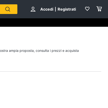
Accedi
|
Registrati
Personaggi
 nostra ampia proposta, consulta i prezzi e acquista
cristiano ronaldo
Me contro Te
Sean connery
Barbara D'Urso
Vedi tutti