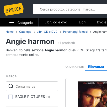
Libri, cd e dvd
Libri
Dvd e 
Categorie
Elettrodomestici
Home
Catalogo
Libri, CD e DVD
Personaggi famosi
Angie har
Libri, cd e d
Angie harmon
Informatica
(1 prodotti)
Libri
Benvenuto nella sezione
Angie harmon
di ePRICE. Scegli tra tan
Telefonia
Religione e Spiritualit
comodamente online.
Attualità, politica e dir
Tv e Home Cinema
Rilevanza
ORDINA PER
Libri di Cucina
Smart home
Libri di Arte, Design e
MARCA
Architettura
Videogiochi
Vedi tutti
Audio e musica
EAGLE PICTURES
(
1
)