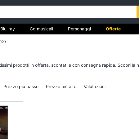
Blu-ray
Cd musicali
Personaggi
Offerte
mon
vd
Dvd e Blu-ray
Cd musicali
tissimi prodotti in offerta, scontati e con consegna rapida. Scopri la
à
Blu-Ray
Colonne Sonore
itto
Blu-Ray Musica Classica
CD Musicali
Prezzo più basso
Prezzo più alto
Valutazioni
Walt disney film
Musica Leggera
DVD Film
Musica Jazz
Vedi tutti
Vedi tutti