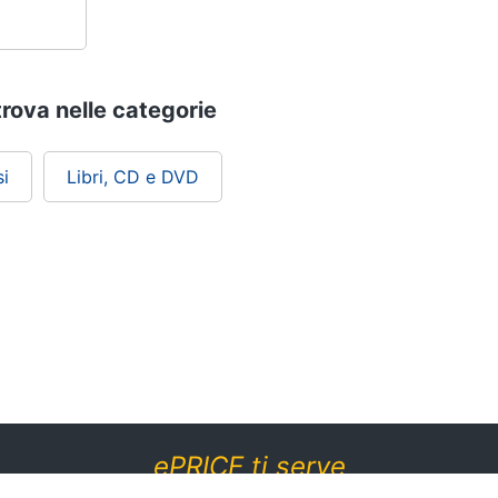
trova nelle categorie
i
Libri, CD e DVD
ePRICE ti serve