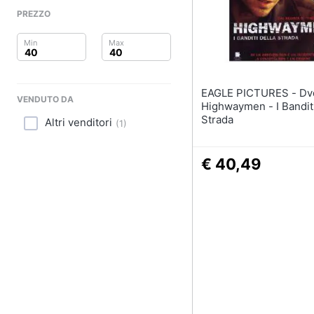
Clima
PREZZO
Arredo
Brico e Giardinaggio
EAGLE PICTURES - Dvd
Salute e igiene
VENDUTO DA
Highwaymen - I Banditi
Strada
Altri venditori
(
1
)
Beauty
Giocattoli
€ 40,49
Prima infanzia
Fotografia
Casalinghi
Abbigliamento