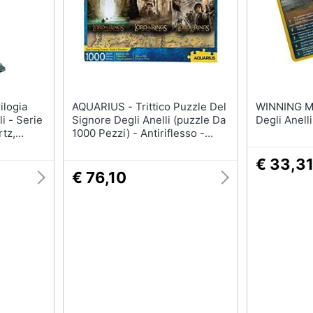
T-shirt
Apple Watch
Felpa
Smartwatch
Tuta
Orologi uomo
Pantaloni
Orologi donna
Vedi tutti
Vedi tutti
AQUARIUS - Trittico Puzzle Del
WINNING MOVES -
i - Serie
Signore Degli Anelli (puzzle Da
Degli Anell
rtz,
1000 Pezzi) - Antiriflesso -
n Scala
Adattamento Preciso - Merce E
Oggetti Da Collezione Lotr Con
€ 33,3
Licenza Ufficiale - 20 X 28
€ 76,10
Pollici