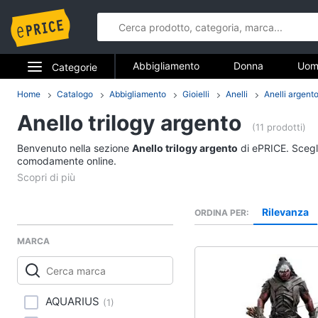
Abbigliamento
Donna
Uom
Categorie
Gioielli
Elettrodomestici
Home
Catalogo
Abbigliamento
Gioielli
Anelli
Anelli argent
Abbigliame
Anello trilogy argento
Informatica
(11 prodotti)
Donna
Benvenuto nella sezione
Anello trilogy argento
di ePRICE. Scegli
Telefonia
comodamente online.
Intimo donna
Top
Tv e Home Cinema
Cappotto donna
Rilevanza
ORDINA PER
Smart home
Felpa donna
MARCA
Vedi tutti
Videogiochi
Audio e musica
Accessori
AQUARIUS
(
1
)