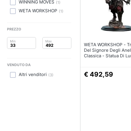
Clima
Sigaretta elettronica
WINNING MOVES
(
1
)
Borse
WETA WORKSHOP
(
1
)
Arredo
Occhiali da vista
Occhiali da sole
Brico e Giardinaggio
PREZZO
Vedi tutti
Salute e igiene
WETA WORKSHOP - Trilogia
Del Signore Degli Anell
Beauty
Classica - Statua Di Lu
Cacciatore Di Uomini I
VENDUTO DA
Giocattoli
1:6
€ 492,59
Altri venditori
(
3
)
Prima infanzia
Fotografia
Casalinghi
Abbigliamento