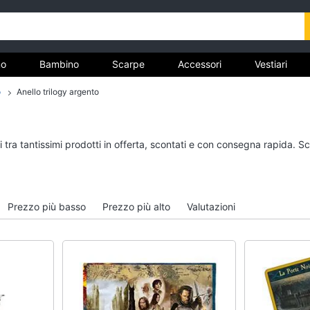
o
Bambino
Scarpe
Accessori
Vestiari
o
Anello trilogy argento
nto
Uomo
Bambino
 tra tantissimi prodotti in offerta, scontati e con consegna rapida. S
Felpa uomo
Scarpe bambino
Cravatta
Sandali bambina
Piumino uomo
Vestiti neonati
Prezzo più basso
Prezzo più alto
Valutazioni
Giacca uomo
Copertina neonato
Vedi tutti
Vedi tutti
Vestiari
Orologi