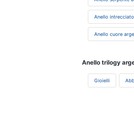
Anello intrecciat
Anello cuore arg
Anello trilogy arg
Gioielli
Abb