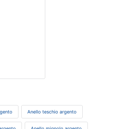
rgento
Anello teschio argento
argento
Anello mignolo argento