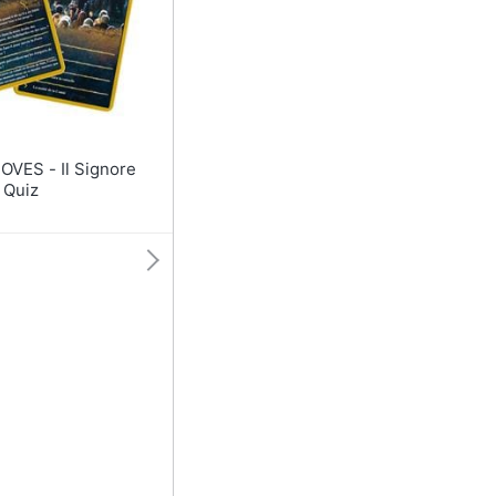
Anelli
Orecchini
Cavigliera
Collane
Vedi tutti
 Il Signore
i Quiz
1