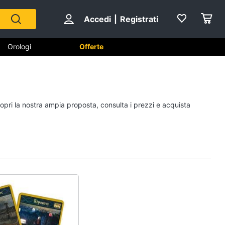
Accedi
|
Registrati
Orologi
Offerte
Scarpe
copri la nostra ampia proposta, consulta i prezzi e acquista
Sneakers
Scarpe nike
Anfibi
Ciabatte
Vedi tutti
Gioielli