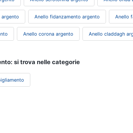
o argento
Anello fidanzamento argento
Anello 
ento
Anello corona argento
Anello claddagh ar
ento: si trova nelle categorie
igliamento
ePRICE ti serve