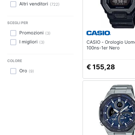
Sport
Altri venditori
(
722
)
Animali
SCEGLI PER
Motori
Promozioni
(
3
)
Libri, cd e dvd
I migliori
CASIO - Orologio Uomo Gbx-
(
3
)
100ns-1er Nero
Festività e ricorrenze
COLORE
€ 155,28
Promozioni
Oro
(
9
)