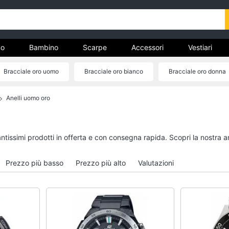
o
Bambino
Scarpe
Accessori
Vestiari
Bracciale oro uomo
Bracciale oro bianco
Bracciale oro donna
nto
Anelli uomo oro
Uomo
Bambino
Felpa uomo
Scarpe bambino
Cravatta
Sandali bambina
antissimi prodotti in offerta e con consegna rapida. Scopri la nostra
Piumino uomo
Vestiti neonati
Giacca uomo
Copertina neonato
Prezzo più basso
Prezzo più alto
Valutazioni
Vedi tutti
Vedi tutti
Vestiari
Orologi