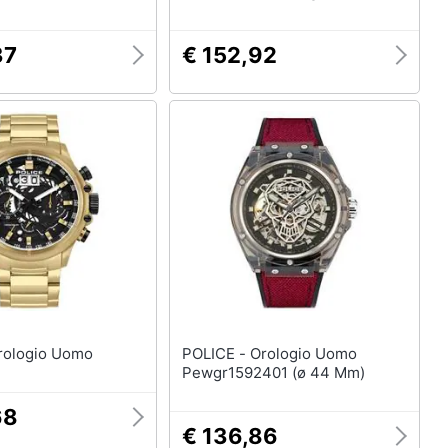
37
€ 152,92
LICE - Orologio Uomo
POLICE - Orologio Uomo
Pewgr1592401 (ø 44 Mm)
68
€ 136,86