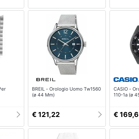
BREIL - Orologio Uomo Tw1560
CASIO - Orologio Uomo Amw-
(ø 44 Mm)
110-1a (ø 
€ 121,22
€ 169,