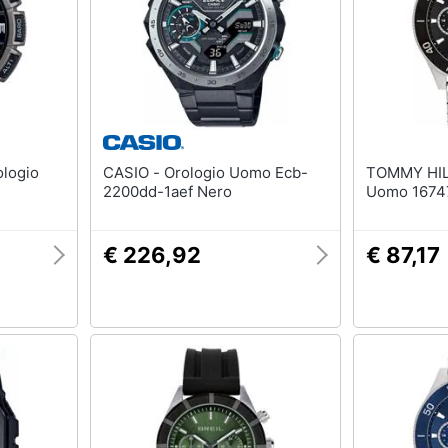
T-shirt
Apple Watch
Felpa
Smartwatch
Tuta
Orologi uomo
Pantaloni
Orologi donna
Vedi tutti
Vedi tutti
CASIO - Orologio Uomo Ecb-
TOMMY HILFIGER
2200dd-1aef Nero
Uomo 16747
€ 226,92
€ 87,17