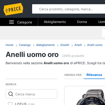
Abbigliamento
Donna
Uom
Categorie
Gioielli
Elettrodomestici
Abbigliame
Informatica
Home
Catalogo
Abbigliamento
Gioielli
Anelli
Anelli uomo
Donna
Anelli uomo oro
Telefonia
Intimo donna
(2970 prodotti)
Top
Tv e Home Cinema
Benvenuto nella sezione
Anelli uomo oro
di ePRICE. Scegli tra t
Cappotto donna
Smart home
Felpa donna
Rilevanza
ORDINA PER
Vedi tutti
Videogiochi
MARCA
Audio e musica
Accessori
LOTUS
(
116
)