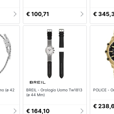
€ 100,71
€ 345,
BREIL - Orologio Uomo Tw1813
PO
(ø 44 Mm)
€ 238,
€ 164,10