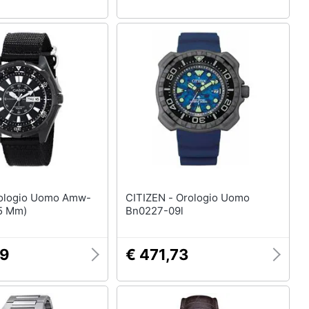
CITIZEN - Orologio Uomo
45 Mm)
Bn0227-09l
69
€ 471,73