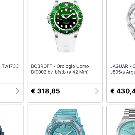
BOBROFF - Orologio Uomo
JAGUAR - Orologio Uomo
Bf0002ibv-bfstb (ø 42 Mm)
J805/a Arg
€ 318,85
€ 430,