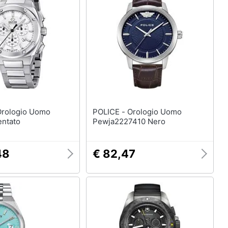
POLICE - Orologio Uomo
entato
Pewja2227410 Nero
48
€ 82,47