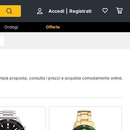
Accedi
|
Registrati
Orologi
Offerte
Scarpe
Sneakers
Scarpe nike
 ampia proposta, consulta i prezzi e acquista comodamente online.
Anfibi
Ciabatte
Vedi tutti
Gioielli