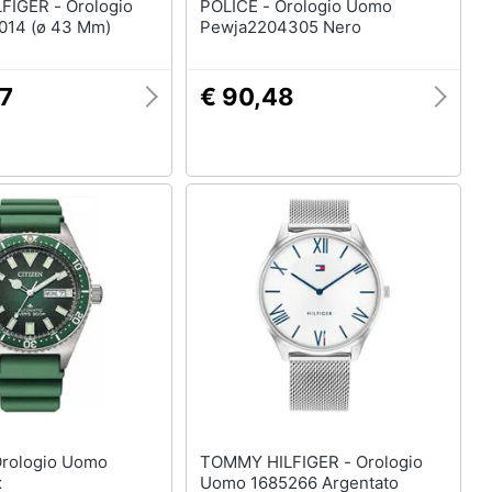
 - Orologio
POLICE - Orologio Uomo
014 (ø 43 Mm)
Pewja2204305 Nero
07
€ 90,48
TOMMY HILFIGER - Orologio
x
Uomo 1685266 Argentato