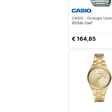
CASIO - Orologio Uomo Ecb-
950db-2aef
€ 164,85