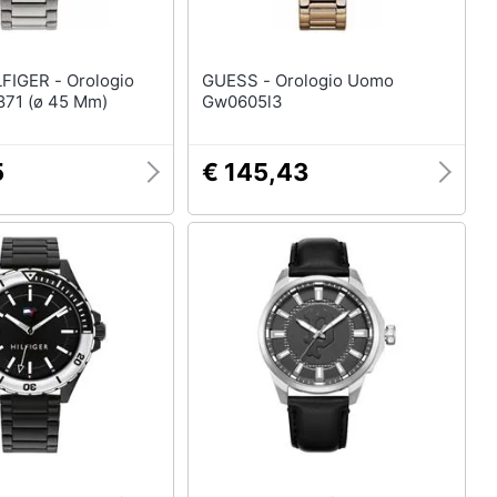
 - Orologio
GUESS - Orologio Uomo
71 (ø 45 Mm)
Gw0605l3
5
€ 145,43