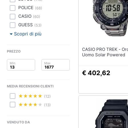
Clima
Sigaretta elettronica
POLICE
(
68
)
Borse
Arredo
CASIO
(
60
)
Occhiali da vista
GUESS
Occhiali da sole
(
53
)
Brico e Giardinaggio
Scopri di più
Vedi tutti
Salute e igiene
CASIO PRO TREK - Orologio
Beauty
PREZZO
Uomo Solar Powered
Giocattoli
€ 402,62
Prima infanzia
MEDIA RECENSIONI CLIENTI
Fotografia
(12)
Casalinghi
(13)
Abbigliamento
VENDUTO DA