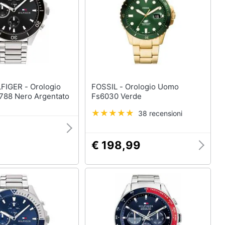
Anelli
Orecchini
Cavigliera
Collane
Vedi tutti
 - Orologio
FOSSIL - Orologio Uomo
88 Nero Argentato
Fs6030 Verde
38 recensioni
€ 198,99