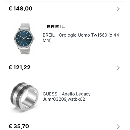
€ 148,00
Gioielli
Anelli
Orecchini
BREIL - Orologio Uomo Tw1560 (ø 44
Cavigliera
Mm)
Collane
Vedi
tutti
€ 121,22
GUESS - Anello Legacy -
Jumr03209jwstbk62
€ 35,70