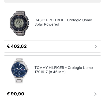
Prezzo più basso
Prezzo più alto
Valutazioni
Smart
Uomo
home
Felpa
uomo
CASIO PRO TREK - Orologio Uomo
Videogiochi
Cravatta
Solar Powered
Piumino
uomo
Audio
e
Giacca
musica
uomo
€ 402,62
Vedi
Clima
tutti
TOMMY HILFIGER - Orologio Uomo
Arredo
1791917 (ø 46 Mm)
Bambino
Brico
Scarpe
e
bambino
Giardinaggio
€ 90,90
Sandali
bambina
Salute
Vestiti