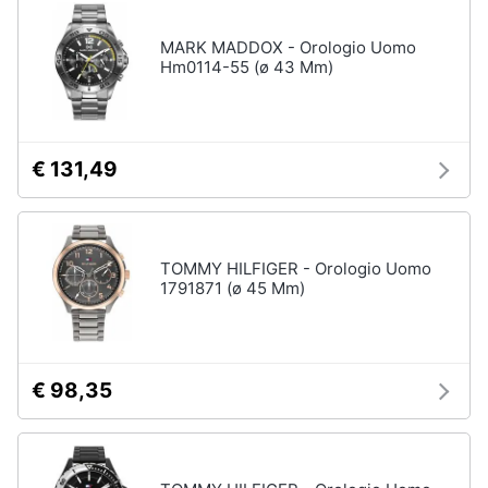
neonati
e
igiene
MARK MADDOX - Orologio Uomo
Copertina
neonato
Hm0114-55 (ø 43 Mm)
Beauty
Vedi
tutti
Giocattoli
€ 131,49
Prima
Scarpe
infanzia
Sneakers
TOMMY HILFIGER - Orologio Uomo
Scarpe
1791871 (ø 45 Mm)
Fotografia
nike
Anfibi
Casalinghi
Ciabatte
€ 98,35
Vedi
Abbigliamento
tutti
Sport