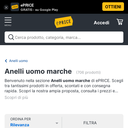
ePRICE
OTTIENI
Vai
×
Accedi
GRATIS - su Google Play
al
Registrati
menu
Accedi
Abbigliamento
Offerte
Donna
Abbigliamento
Donna
Uomo
Bambino
Scarpe
Accessori
Vest
Elettrodomestici
Intimo
donna
Anelli uomo
Top
Informatica
Anelli uomo marche
(706 prodotti)
Cappotto
donna
Benvenuto nella sezione
Anelli uomo marche
di ePRICE. Scegli
Telefonia
tra tantissimi prodotti in offerta, scontati e con consegna
Felpa
rapida. Scopri la nostra ampia proposta, consulta i prezzi e
donna
acquista comodamente online.
Tv
Vedi
e
tutti
Home
Cinema
ORDINA PER
FILTRA
Rilevanza