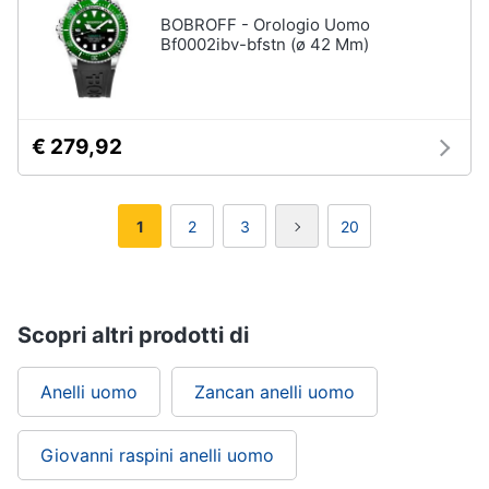
BOBROFF - Orologio Uomo
Bf0002ibv-bfstn (ø 42 Mm)
€ 279,92
1
2
3
20
Scopri altri prodotti di
Anelli uomo
Zancan anelli uomo
Giovanni raspini anelli uomo