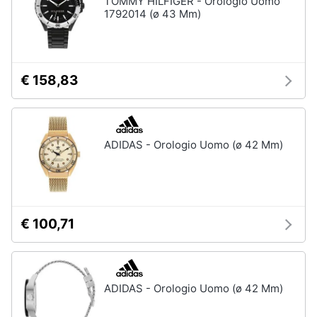
TOMMY HILFIGER - Orologio Uomo
1792014 (ø 43 Mm)
Accessori
Animali
Sigaretta
elettronica
Motori
Borse
€ 158,83
Occhiali
da
Libri,
vista
cd
e
Occhiali
ADIDAS - Orologio Uomo (ø 42 Mm)
da
dvd
sole
Vedi
Festività
tutti
e
ricorrenze
€ 100,71
Promozioni
Vestiari
T-
ADIDAS - Orologio Uomo (ø 42 Mm)
shirt
Servizi
Felpa