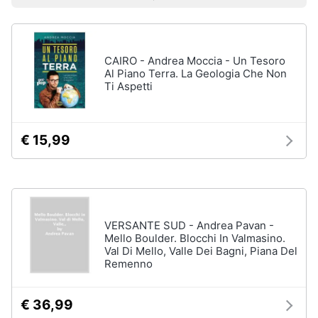
Prezzo più basso
Prezzo più alto
Valutazioni
Libri
Smart
di
home
Arte,
Design
e
CAIRO - Andrea Moccia - Un Tesoro
Videogiochi
Architettura
Al Piano Terra. La Geologia Che Non
Ti Aspetti
Vedi
Audio
tutti
e
musica
€ 15,99
Dvd
Clima
e
Blu-
ray
Arredo
Blu-
VERSANTE SUD - Andrea Pavan -
Ray
Mello Boulder. Blocchi In Valmasino.
Brico
Val Di Mello, Valle Dei Bagni, Piana Del
Blu-
e
Remenno
Ray
Giardinaggio
Musica
Classica
€ 36,99
Salute
Walt