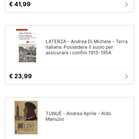
€ 41,99
Assistenza
clienti
Esci
LATERZA - Andrea Di Michele - Terra
italiana. Possedere il suolo per
assicurare i confini 1915-1954
€ 23,99
TUNUÉ - Andrea Aprile - Aldo
Manuzio