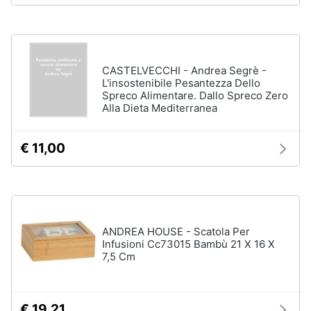
disney
e
film
igiene
DVD
Film
Beauty
CASTELVECCHI - Andrea Segrè -
Vedi
L'insostenibile Pesantezza Dello
tutti
Spreco Alimentare. Dallo Spreco Zero
Giocattoli
Alla Dieta Mediterranea
Prima
€ 11,00
Cd
infanzia
musicali
Colonne
Fotografia
Sonore
CD
Musicali
Casalinghi
ANDREA HOUSE - Scatola Per
Infusioni Cc73015 Bambù 21 X 16 X
Musica
7,5 Cm
Leggera
Abbigliamento
Musica
Jazz
Sport
€ 19,21