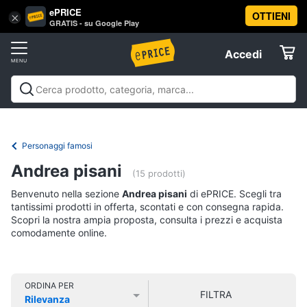
ePRICE
OTTIENI
Vai
×
Accedi
GRATIS - su Google Play
al
Registrati
menu
Accedi
Libri,
Offerte
cd
e
Libri, cd e dvd
Libri
Dvd e Blu-ray
Cd
dvd
Elettrodomestici
musicali
Personaggi
Offerte
Personaggi famosi
Libri
Informatica
Andrea pisani
Religione
(15 prodotti)
e
Benvenuto nella sezione
Andrea pisani
di ePRICE. Scegli tra
Spiritualità
Telefonia
tantissimi prodotti in offerta, scontati e con consegna rapida.
Attualità,
Scopri la nostra ampia proposta, consulta i prezzi e acquista
politica
comodamente online.
Tv
e
e
diritto
Home
Libri
Cinema
di
ORDINA PER
FILTRA
Cucina
Rilevanza