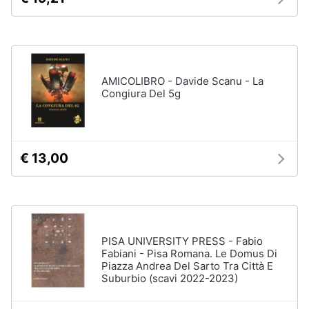
Vedi
tutti
Animali
Motori
Personaggi
AMICOLIBRO - Davide Scanu - La
Congiura Del 5g
cristiano
Libri,
ronaldo
cd
Me
e
contro
dvd
Te
€ 13,00
Sean
connery
Festività
e
Barbara
ricorrenze
D'Urso
Vedi
PISA UNIVERSITY PRESS - Fabio
Promozioni
tutti
Fabiani - Pisa Romana. Le Domus Di
Piazza Andrea Del Sarto Tra Città E
Suburbio (scavi 2022-2023)
Servizi