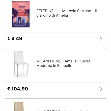
disney
e
film
igiene
FELTRINELLI - Marcela Serrano - Il
DVD
giardino di Amelia
Film
Beauty
Vedi
tutti
Giocattoli
€ 9,49
Prima
Cd
infanzia
musicali
MILANI HOME - Amelia - Sedia
Colonne
Moderna In Ecopelle
Fotografia
Sonore
CD
Musicali
Casalinghi
Musica
€ 104,90
Leggera
Abbigliamento
Musica
Jazz
Sport