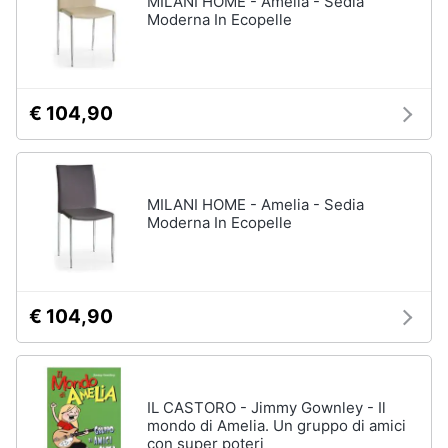
MILANI HOME - Amelia - Sedia
Vedi
Moderna In Ecopelle
tutti
Animali
Motori
Personaggi
€ 104,90
cristiano
Libri,
ronaldo
cd
Me
e
contro
MILANI HOME - Amelia - Sedia
dvd
Te
Moderna In Ecopelle
Sean
connery
Festività
e
Barbara
ricorrenze
D'Urso
€ 104,90
Vedi
Promozioni
tutti
IL CASTORO - Jimmy Gownley - Il
Servizi
mondo di Amelia. Un gruppo di amici
con super poteri