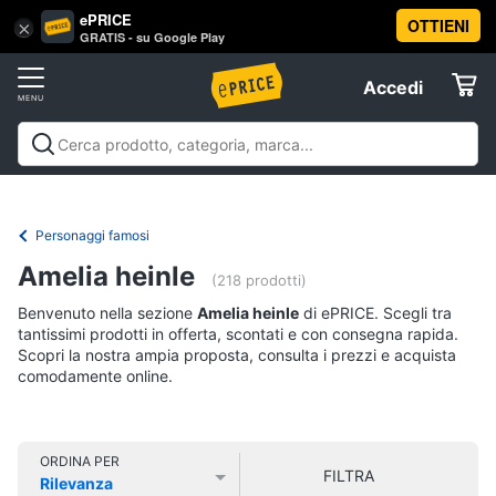
ePRICE
OTTIENI
Vai
×
Accedi
GRATIS - su Google Play
al
Registrati
menu
Accedi
Libri,
Offerte
cd
e
Libri, cd e dvd
Libri
Dvd e Blu-ray
Cd
dvd
Elettrodomestici
musicali
Personaggi
Offerte
Personaggi famosi
Libri
Informatica
Amelia heinle
Religione
(218 prodotti)
e
Benvenuto nella sezione
Amelia heinle
di ePRICE. Scegli tra
Spiritualità
Telefonia
tantissimi prodotti in offerta, scontati e con consegna rapida.
Attualità,
Scopri la nostra ampia proposta, consulta i prezzi e acquista
politica
comodamente online.
Tv
e
e
diritto
Home
Libri
Cinema
di
ORDINA PER
FILTRA
Cucina
Rilevanza