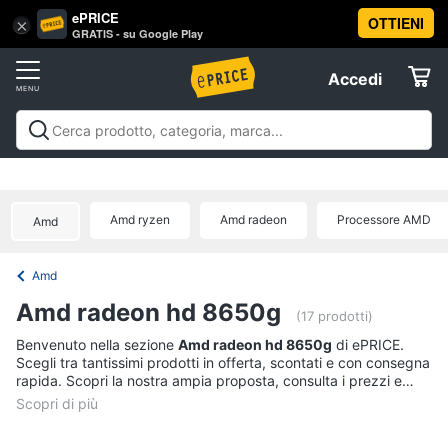
ePRICE
OTTIENI
Vai
×
Accedi
GRATIS - su Google Play
al
Registrati
menu
Accedi
Offerte
Offerte
Elettrodomestici
Amd ryzen
Amd radeon
Processore AMD
Amd
Informatica
Amd
Telefonia
Amd radeon hd 8650g
(17 prodotti)
Tv
Benvenuto nella sezione
Amd radeon hd 8650g
di ePRICE.
Scegli tra tantissimi prodotti in offerta, scontati e con consegna
e
rapida. Scopri la nostra ampia proposta, consulta i prezzi e
Home
acquista comodamente online.
Cinema