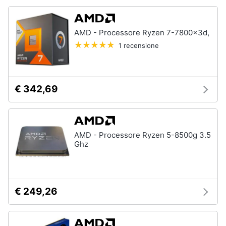
Animali
AMD - Processore Ryzen 7-7800x3d,
1 recensione
Motori
Libri,
cd
€ 342,69
e
dvd
Festività
AMD - Processore Ryzen 5-8500g 3.5
Ghz
e
ricorrenze
Promozioni
€ 249,26
Servizi