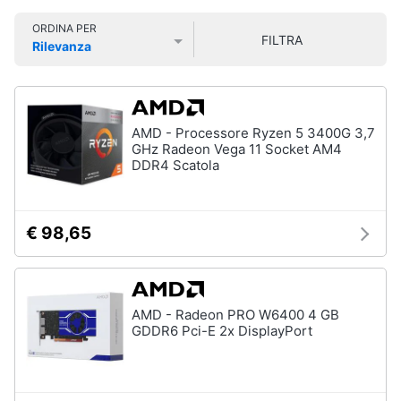
Smart
ORDINA PER
home
FILTRA
Rilevanza
Prezzo più basso
Prezzo più alto
Valutazioni
Videogiochi
Audio
AMD - Processore Ryzen 5 3400G 3,7
e
GHz Radeon Vega 11 Socket AM4
musica
DDR4 Scatola
Clima
€ 98,65
Arredo
Brico
AMD - Radeon PRO W6400 4 GB
e
GDDR6 Pci-E 2x DisplayPort
Giardinaggio
Salute