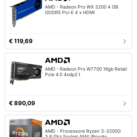
Assistenza
AMD - Radeon Pro WX 3200 4 GB
clienti
GDDR5 Pci-E 4 x HDMI
Esci
€ 119,69
AMD - Radeon Pro W7700 16gb Retail
Pcie 4.0 4xdp2.1
€ 890,09
AMD - Processore Ryzen 3-3200G
3.6 Ghz Socket AM4 (Boxato