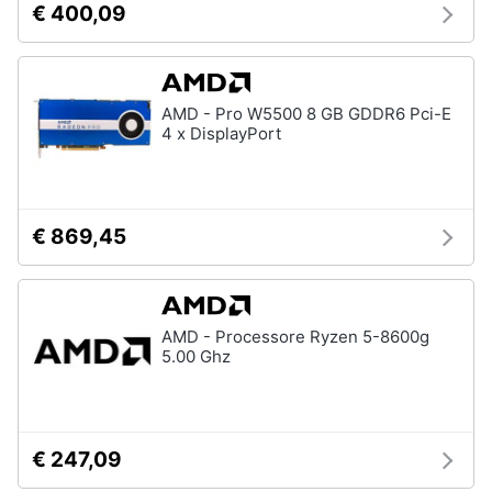
€ 400,09
AMD - Pro W5500 8 GB GDDR6 Pci-E
4 x DisplayPort
€ 869,45
AMD - Processore Ryzen 5-8600g
5.00 Ghz
€ 247,09