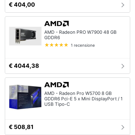
€ 404,00
e
igiene
Beauty
AMD - Radeon PRO W7900 48 GB
GDDR6
Giocattoli
1 recensione
Prima
€ 4044,38
infanzia
Fotografia
AMD - Radeon Pro W5700 8 GB
Casalinghi
GDDR6 Pci-E 5 x Mini DisplayPort / 1
USB Tipo-C
Abbigliamento
€ 508,81
Sport