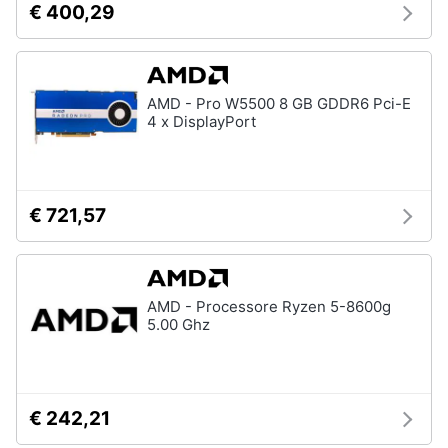
€ 400,29
AMD - Pro W5500 8 GB GDDR6 Pci-E
4 x DisplayPort
€ 721,57
AMD - Processore Ryzen 5-8600g
5.00 Ghz
€ 242,21