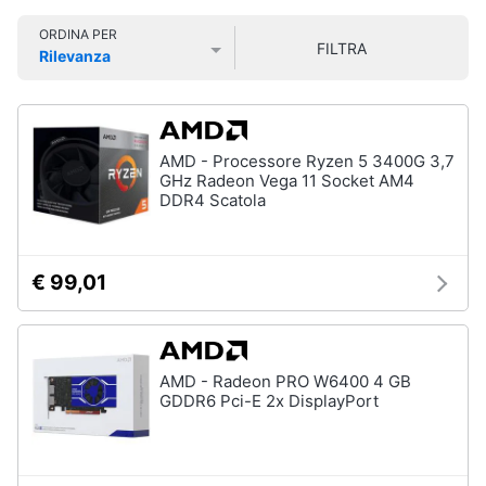
Smart
ORDINA PER
home
FILTRA
Rilevanza
Prezzo più basso
Prezzo più alto
Valutazioni
Videogiochi
Audio
AMD - Processore Ryzen 5 3400G 3,7
e
GHz Radeon Vega 11 Socket AM4
musica
DDR4 Scatola
Clima
€ 99,01
Arredo
Brico
AMD - Radeon PRO W6400 4 GB
e
GDDR6 Pci-E 2x DisplayPort
Giardinaggio
Salute