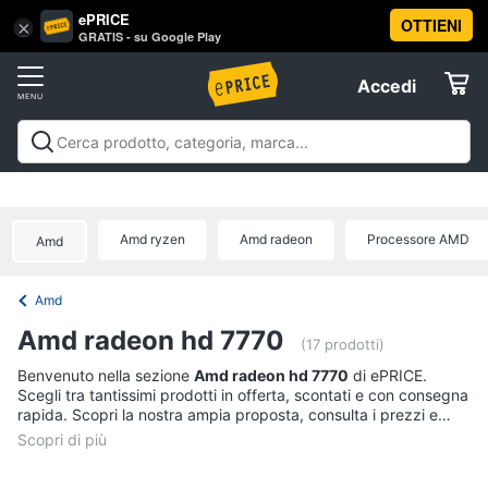
ePRICE
OTTIENI
Vai
×
Accedi
GRATIS - su Google Play
al
Registrati
menu
Accedi
Offerte
Offerte
Elettrodomestici
Amd ryzen
Amd radeon
Processore AMD
Amd
Informatica
Amd
Telefonia
Amd radeon hd 7770
(17 prodotti)
Tv
Benvenuto nella sezione
Amd radeon hd 7770
di ePRICE.
Scegli tra tantissimi prodotti in offerta, scontati e con consegna
e
rapida. Scopri la nostra ampia proposta, consulta i prezzi e
Home
acquista comodamente online.
Cinema