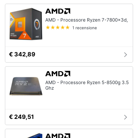
Animali
AMD - Processore Ryzen 7-7800x3d,
1 recensione
Motori
Libri,
cd
€ 342,89
e
dvd
Festività
AMD - Processore Ryzen 5-8500g 3.5
Ghz
e
ricorrenze
Promozioni
€ 249,51
Servizi