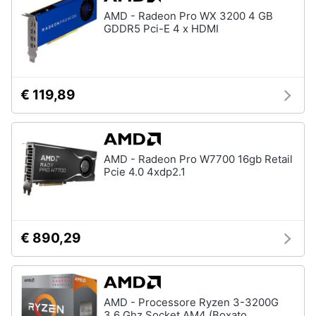
Assistenza
AMD - Radeon Pro WX 3200 4 GB
clienti
GDDR5 Pci-E 4 x HDMI
Esci
€ 119,89
AMD - Radeon Pro W7700 16gb Retail
Pcie 4.0 4xdp2.1
€ 890,29
AMD - Processore Ryzen 3-3200G
3.6 Ghz Socket AM4 (Boxato