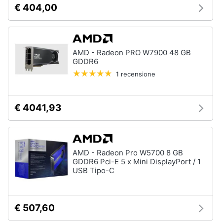
€ 404,00
e
igiene
Beauty
AMD - Radeon PRO W7900 48 GB
GDDR6
Giocattoli
1 recensione
Prima
€ 4041,93
infanzia
Fotografia
AMD - Radeon Pro W5700 8 GB
Casalinghi
GDDR6 Pci-E 5 x Mini DisplayPort / 1
USB Tipo-C
Abbigliamento
€ 507,60
Sport