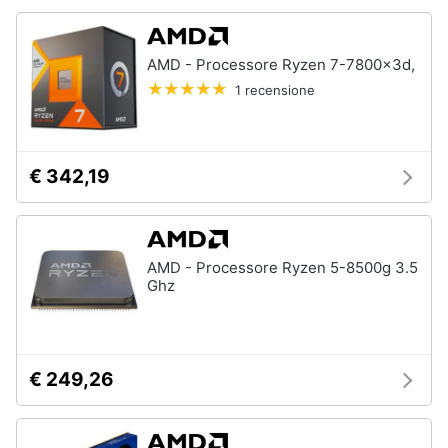
Animali
AMD - Processore Ryzen 7-7800x3d,
1 recensione
Motori
Libri,
cd
€ 342,19
e
dvd
Festività
AMD - Processore Ryzen 5-8500g 3.5
Ghz
e
ricorrenze
Promozioni
€ 249,26
Servizi