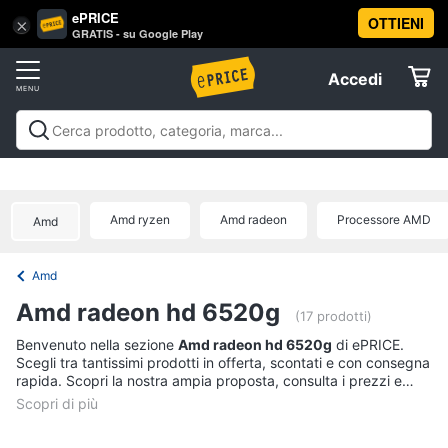
ePRICE
OTTIENI
Vai
×
Accedi
GRATIS - su Google Play
al
Registrati
menu
Accedi
Offerte
Offerte
Elettrodomestici
Amd ryzen
Amd radeon
Processore AMD
Amd
Informatica
Amd
Telefonia
Amd radeon hd 6520g
(17 prodotti)
Tv
Benvenuto nella sezione
Amd radeon hd 6520g
di ePRICE.
Scegli tra tantissimi prodotti in offerta, scontati e con consegna
e
rapida. Scopri la nostra ampia proposta, consulta i prezzi e
Home
acquista comodamente online.
Cinema