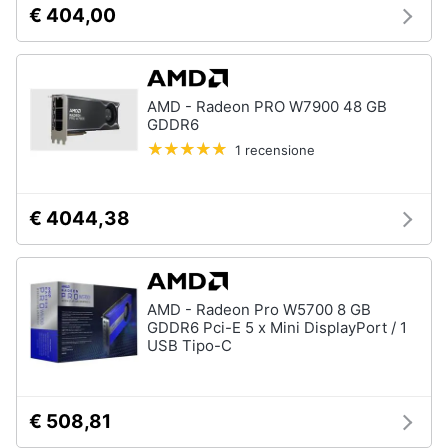
€ 404,00
e
igiene
Beauty
AMD - Radeon PRO W7900 48 GB
GDDR6
Giocattoli
1 recensione
Prima
€ 4044,38
infanzia
Fotografia
AMD - Radeon Pro W5700 8 GB
Casalinghi
GDDR6 Pci-E 5 x Mini DisplayPort / 1
USB Tipo-C
Abbigliamento
€ 508,81
Sport