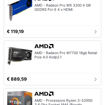
Assistenza
AMD - Radeon Pro WX 3200 4 GB
clienti
GDDR5 Pci-E 4 x HDMI
Esci
€ 119,19
AMD - Radeon Pro W7700 16gb Retail
Pcie 4.0 4xdp2.1
€ 889,59
AMD - Processore Ryzen 3-3200G
3.6 Ghz Socket AM4 (Boxato