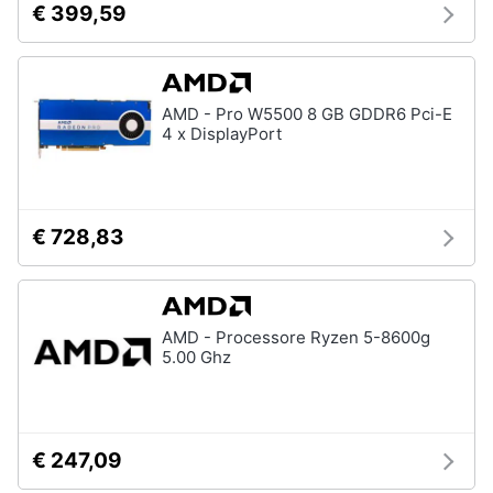
€ 399,59
AMD - Pro W5500 8 GB GDDR6 Pci-E
4 x DisplayPort
€ 728,83
AMD - Processore Ryzen 5-8600g
5.00 Ghz
€ 247,09