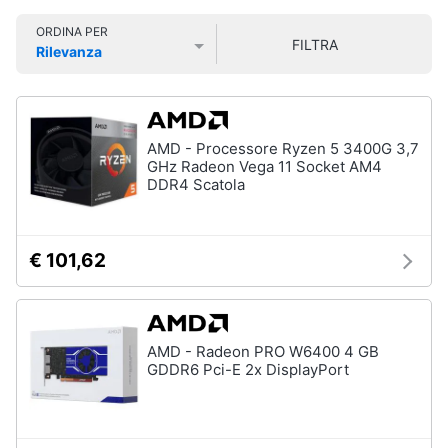
Smart
ORDINA PER
home
FILTRA
Rilevanza
Prezzo più basso
Prezzo più alto
Valutazioni
Videogiochi
Audio
AMD - Processore Ryzen 5 3400G 3,7
e
GHz Radeon Vega 11 Socket AM4
musica
DDR4 Scatola
Clima
€ 101,62
Arredo
Brico
AMD - Radeon PRO W6400 4 GB
e
GDDR6 Pci-E 2x DisplayPort
Giardinaggio
Salute