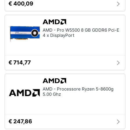
€ 400,09
AMD - Pro W5500 8 GB GDDR6 Pci-E
4 x DisplayPort
€ 714,77
AMD - Processore Ryzen 5-8600g
5.00 Ghz
€ 247,86