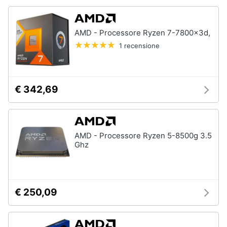
Animali
AMD - Processore Ryzen 7-7800x3d,
1 recensione
Motori
Libri,
cd
€ 342,69
e
dvd
Festività
AMD - Processore Ryzen 5-8500g 3.5
Ghz
e
ricorrenze
Promozioni
€ 250,09
Servizi