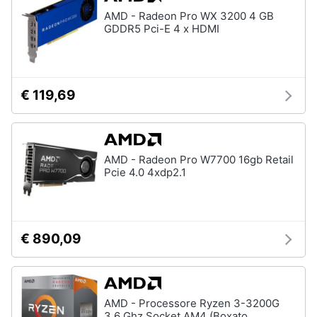
Assistenza
AMD - Radeon Pro WX 3200 4 GB
clienti
GDDR5 Pci-E 4 x HDMI
Esci
€ 119,69
AMD - Radeon Pro W7700 16gb Retail
Pcie 4.0 4xdp2.1
€ 890,09
AMD - Processore Ryzen 3-3200G
3.6 Ghz Socket AM4 (Boxato