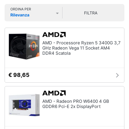
Smart
ORDINA PER
home
FILTRA
Rilevanza
Prezzo più basso
Prezzo più alto
Valutazioni
Videogiochi
Audio
AMD - Processore Ryzen 5 3400G 3,7
e
GHz Radeon Vega 11 Socket AM4
musica
DDR4 Scatola
Clima
€ 98,65
Arredo
Brico
AMD - Radeon PRO W6400 4 GB
e
GDDR6 Pci-E 2x DisplayPort
Giardinaggio
Salute