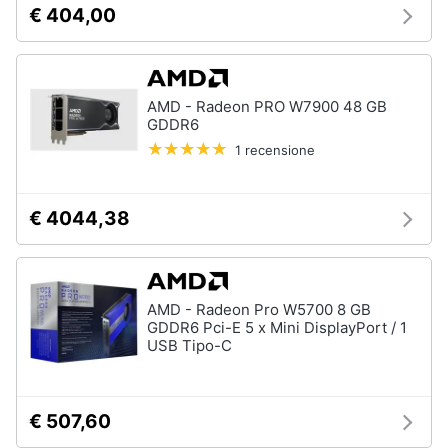
€ 404,00
e
igiene
Beauty
AMD - Radeon PRO W7900 48 GB
GDDR6
Giocattoli
1 recensione
Prima
€ 4044,38
infanzia
Fotografia
AMD - Radeon Pro W5700 8 GB
Casalinghi
GDDR6 Pci-E 5 x Mini DisplayPort / 1
USB Tipo-C
Abbigliamento
€ 507,60
Sport