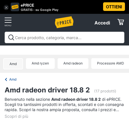
ePRICE
OTTIENI
Vai
×
Accedi
GRATIS - su Google Play
al
Registrati
menu
Accedi
Offerte
Offerte
Elettrodomestici
Amd ryzen
Amd radeon
Processore AMD
Amd
Informatica
Amd
Telefonia
Amd radeon driver 18.8 2
(17 prodotti)
Tv
Benvenuto nella sezione
Amd radeon driver 18.8 2
di ePRICE.
Scegli tra tantissimi prodotti in offerta, scontati e con consegna
e
rapida. Scopri la nostra ampia proposta, consulta i prezzi e
Home
acquista comodamente online.
Cinema