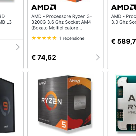
AMD - Processore Ryzen 3-
AMD - Processore Epyc-4545P
MB L3
3200G 3.6 Ghz Socket AM4
3.0 
(Boxato Moltiplicatore
Sbloccato)
1 recensione
€ 589,
€ 74,62