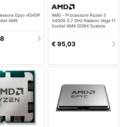
AMD - Processore Ryzen 5
Ghz Socket AM5
3400G 3,7 GHz Radeon Vega 11
Socket AM4 DDR4 Scatola
78
€ 95,03