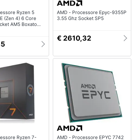
AMD - Processore Epyc-9355P
 (Zen 4) 6 Core
3.55 Ghz Socket SP5
cket AM5 Boxato
ore Bloccato
e Incluso)
€ 2610,32
85
AMD - Processore EPYC 7742