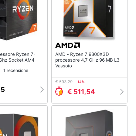
AMD - Ryzen 7 9800X3D
5700G 3.8 Ghz Socket AM4
processore 4,7 GHz 96 MB L3
Vassoio
1 recensione
€ 593,29
-14%
95
€ 511,54