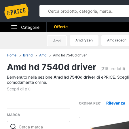
Offerte
Categorie
Elettrodomestici
Amd ryzen
Amd radeon
Amd
Informatica
Home
Brand
Amd
Amd hd 7540d driver
Amd hd 7540d driver
Telefonia
(315 prodotti)
Benvenuto nella sezione
Tv e Home Cinema
Amd hd 7540d driver
di ePRICE. Scegli 
comodamente online.
Smart home
Videogiochi
Rilevanza
ORDINA PER
MARCA
Audio e musica