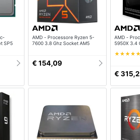
AMD - Processore Ryzen 5-
AMD - Processore Ryzen 9-
hz Socket SP5
7600 3.8 Ghz Socket AM5
€ 154,09
€ 315,