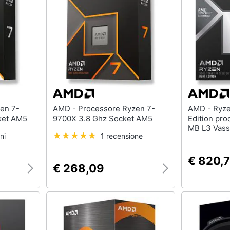
AMD - Processore Ryzen 7-
AMD - Ryzen 9 9950X3D2 Dual
.7 Ghz Socket AM5
9700X 3.8 Ghz Socket AM5
Edition pr
MB L3 Vass
ni
1 recensione
€ 820,
€ 268,09