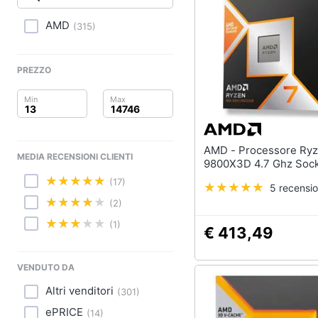
Clima
AMD
(
315
)
Arredo
Brico e Giardinaggio
PREZZO
Salute e igiene
Beauty
AMD - Processore Ryzen 7-
MEDIA RECENSIONI CLIENTI
Giocattoli
9800X3D 4
(17)
5 recensio
Prima infanzia
(2)
Fotografia
(1)
€ 413,49
Casalinghi
VENDUTO DA
Abbigliamento
Altri venditori
(
301
)
ePRICE
(
14
)