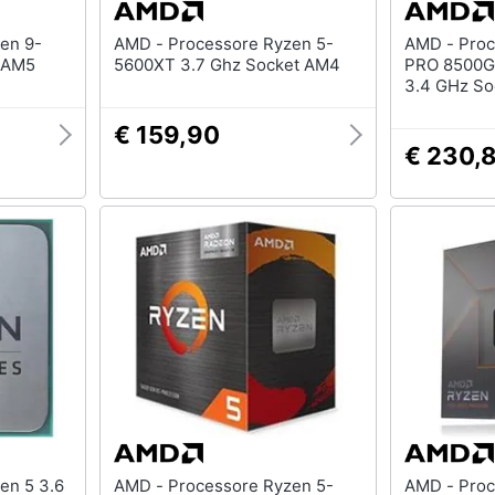
AMD - Processore Ryzen 5-
AMD - Processore Ryzen 5
Socket AM5
5600XT 3.7 Ghz Socket AM4
PRO 8500GE
3.4 GHz So
Moltiplicat
(Dissipator
€ 159,90
€ 230,
AMD - Processore Ryzen 5-
AMD - Processore Ryzen 7-