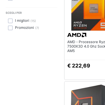
Sport
Animali
SCEGLI PER
I migliori
(
15
)
Motori
Promozioni
(
7
)
Libri, cd e dvd
AMD - Processore Ryzen 5-
Festività e ricorrenze
7500X3D 4.0 Ghz Soc
AM5
Promozioni
€ 222,69