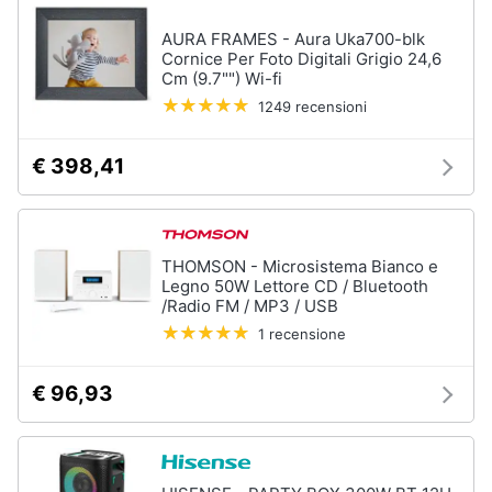
Chitarra
AURA FRAMES - Aura Uka700-blk
Animali
elettrica
Cornice Per Foto Digitali Grigio 24,6
Basso
Cm (9.7"") Wi-fi
Motori
1249 recensioni
Microfono
Vedi
€ 398,41
Libri,
tutti
cd
e
dvd
THOMSON - Microsistema Bianco e
Legno 50W Lettore CD / Bluetooth
Festività
/Radio FM / MP3 / USB
e
1 recensione
ricorrenze
€ 96,93
Promozioni
Servizi