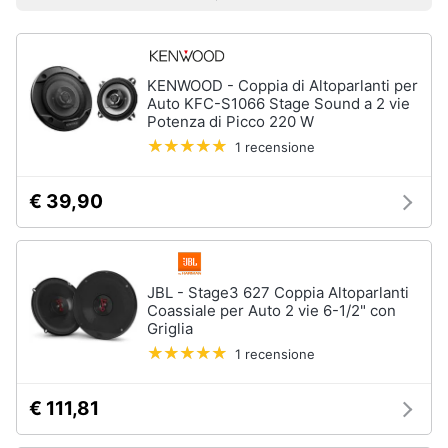
Prezzo più basso
Prezzo più alto
Valutazioni
Smart
home
Audio
on
KENWOOD - Coppia di Altoparlanti per
Videogiochi
the
Auto KFC-S1066 Stage Sound a 2 vie
go
Potenza di Picco 220 W
Airpods
Audio
1 recensione
e
Cuffie
musica
bluetooth
€ 39,90
Auricolari
bluetooth
Clima
Cassa
bluetooth
Arredo
JBL - Stage3 627 Coppia Altoparlanti
Coassiale per Auto 2 vie 6-1/2" con
Vedi
Griglia
tutti
Brico
1 recensione
e
Giardinaggio
€ 111,81
Gps
e
Salute