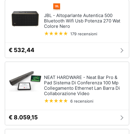
musica
e
in
igiene
auto
JBL - Altoparlante Autentica 500
GPS
Bluetooth Wifi Usb Potenza 270 Wat
Colore Nero
Beauty
Auricolari
179 recensioni
bluetooth
GPS
Giocattoli
auto
€ 532,44
Autoradio
Prima
infanzia
Vedi
tutti
NEAT HARDWARE - Neat Bar Pro &
Fotografia
Pad Sistema Di Conferenza 100 Mp
Collegamento Ethernet Lan Barra Di
Collaborazione Video
Casalinghi
Strumenti
6 recensioni
musicali
e
attrezzatura
Abbigliamento
€ 8.059,15
per
dj
Sport
Chitarra