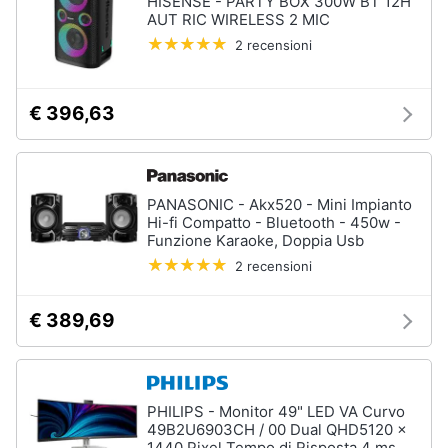
HISENSE - PARTY BOX 300W BT 12H
Assistenza
AUT RIC WIRELESS 2 MIC
clienti
2 recensioni
Esci
€ 396,63
PANASONIC - Akx520 - Mini Impianto
Hi-fi Compatto - Bluetooth - 450w -
Funzione Karaoke, Doppia Usb
2 recensioni
€ 389,69
PHILIPS - Monitor 49" LED VA Curvo
49B2U6903CH / 00 Dual QHD5120 x
1440 Pixel Tempo di Risposta 4 ms