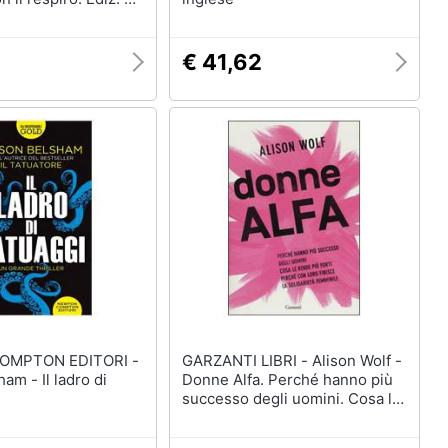
9
€ 41,62
OMPTON EDITORI -
GARZANTI LIBRI - Alison Wolf -
am - Il ladro di
Donne Alfa. Perché hanno più
successo degli uomini. Cosa le
rende più forti. Perché con loro
finisce la solidarietà femminile