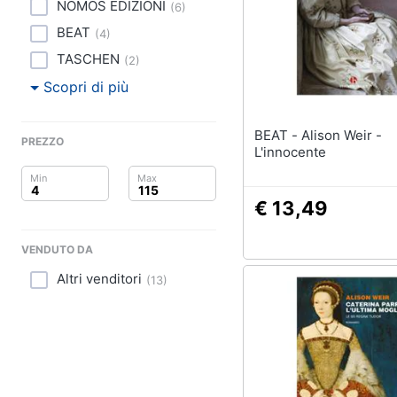
Clima
NOMOS EDIZIONI
(
6
)
BEAT
(
4
)
Arredo
TASCHEN
(
2
)
Brico e Giardinaggio
Scopri di più
Salute e igiene
BEAT - Alison Weir -
PREZZO
L'innocente
Beauty
Giocattoli
€ 13,49
Prima infanzia
VENDUTO DA
Altri venditori
Fotografia
(
13
)
Casalinghi
Abbigliamento