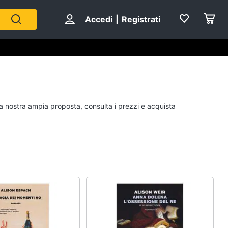
Accedi
|
Registrati
Personaggi
la nostra ampia proposta, consulta i prezzi e acquista
cristiano ronaldo
Me contro Te
Sean connery
Barbara D'Urso
Vedi tutti