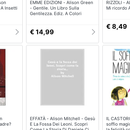
EMME EDIZIONI - Alison Green
RIZZOLI - Alison Leslie Gold -
A Insetti
- Gentile. Un Libro Sulla
Mi ricordo 
Gentilezza. Ediz. A Colori
€ 8,49
€ 14,99
EFFATÀ - Alison Mitchell - Gesù
IL CASTORO - Alison Tayl
madre?
E La Fossa Dei Leoni. Scopri
soffio magi
Come La Storia Di Daniele Ci
la felicità c