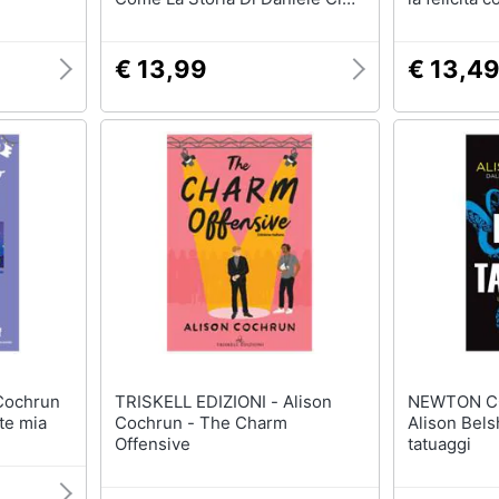
Parla Di Gesù
colori
€ 13,99
€ 13,4
TRISKELL EDIZIONI - Alison
NEWTON C
te mia
Cochrun - The Charm
Alison Belsh
Offensive
tatuaggi