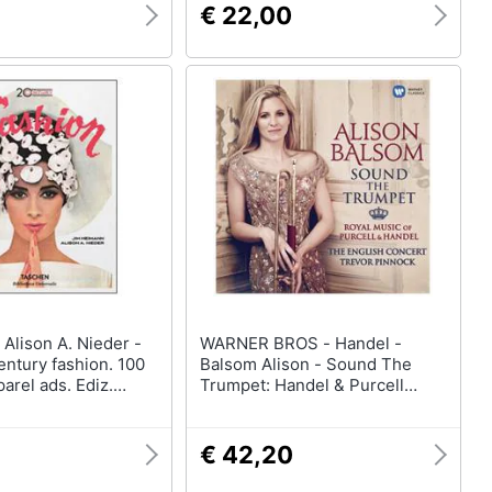
€ 22,00
 -
WARNER BROS - Handel -
ntury fashion. 100
Balsom Alison - Sound The
parel ads. Ediz.
Trumpet: Handel & Purcell
ancese e tedesca
Royal Music
€ 42,20