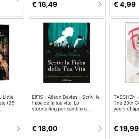
€ 16,49
€ 4,99
EIFIS - Alison Davies - Scrivi la
TASCHEN - Alison A. Nieder
eta (36
fiaba della tua vita. Lo
The 20th Ce
storytelling per cambiare
years of ap
positivamente la tua vita
inglese, fr
€ 18,00
€ 19,99