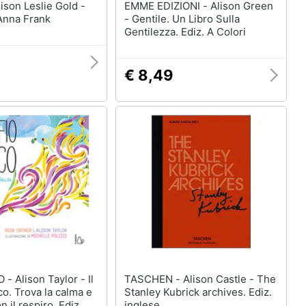
EMME EDIZIONI - Alison Green
Anna Frank
- Gentile. Un Libro Sulla
Gentilezza. Ediz. A Colori
€ 8,49
or - Il
TASCHEN - Alison Castle - The
co. Trova la calma e
Stanley Kubrick archives. Ediz.
on il respiro. Ediz. a
inglese