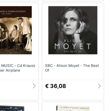
C - Cd Krauss
SBC - Alison Moyet - The Best
per Airplane
Of
4
€ 36,08