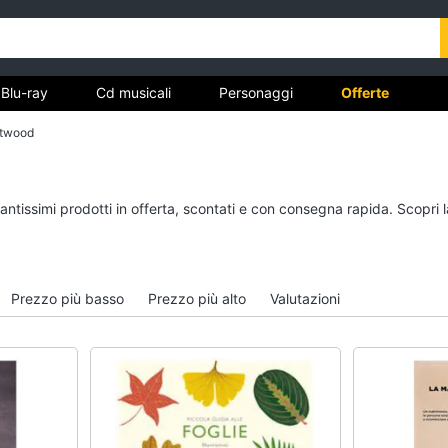
Blu-ray
Cd musicali
Personaggi
Offerte
stwood
vd
Dvd e Blu-ray
Cd musicali
tantissimi prodotti in offerta, scontati e con consegna rapida. Scopri 
à
Blu-Ray
Colonne Sonore
itto
Blu-Ray Musica Classica
CD Musicali
Walt disney film
Musica Leggera
Prezzo più basso
Prezzo più alto
Valutazioni
DVD Film
Musica Jazz
Vedi tutti
Vedi tutti