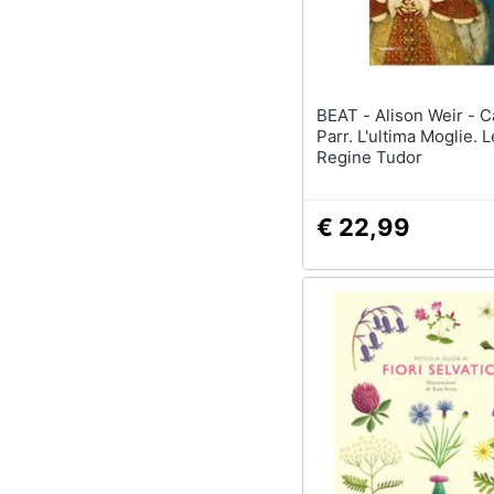
Sport
Animali
Motori
BEAT - Alison Weir - Caterina
Parr. L'ultima Moglie. L
Libri, cd e dvd
Regine Tudor
Festività e ricorrenze
€ 22,99
Promozioni