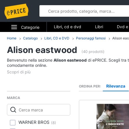
Libri, cd e dvd
Libri
Dvd e 
Categorie
Elettrodomestici
Home
Catalogo
Libri, CD e DVD
Personaggi famosi
Alison ea
Libri, cd e d
Alison eastwood
Informatica
(40 prodotti)
Libri
Benvenuto nella sezione
Alison eastwood
di ePRICE. Scegli tra 
Telefonia
comodamente online.
Religione e Spiritualit
Attualità, politica e dir
Tv e Home Cinema
Libri di Cucina
Rilevanza
ORDINA PER
Smart home
Libri di Arte, Design e
Architettura
MARCA
Videogiochi
Vedi tutti
Audio e musica
WARNER BROS
(
8
)