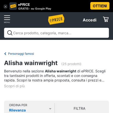
ePRICE
OTTIENI
Vai
×
Accedi
GRATIS - su Google Play
al
Registrati
menu
Accedi
Libri,
Offerte
cd
e
Libri, cd e dvd
Libri
Dvd e Blu-ray
Cd
dvd
Elettrodomestici
musicali
Personaggi
Offerte
Personaggi famosi
Libri
Informatica
Alisha wainwright
Religione
(25 prodotti)
e
Benvenuto nella sezione
Alisha wainwright
di ePRICE. Scegli
Spiritualità
Telefonia
tra tantissimi prodotti in offerta, scontati e con consegna
Attualità,
rapida. Scopri la nostra ampia proposta, consulta i prezzi e
politica
acquista comodamente online.
Tv
e
e
diritto
Home
Libri
Cinema
di
ORDINA PER
FILTRA
Cucina
Rilevanza