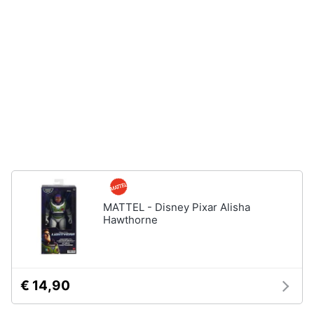
disney
e
film
igiene
DVD
Film
Beauty
Vedi
tutti
Giocattoli
Prima
Cd
infanzia
musicali
Colonne
Fotografia
Sonore
MATTEL - Disney Pixar Alisha
CD
Hawthorne
Musicali
Casalinghi
Musica
Leggera
Abbigliamento
Musica
€ 14,90
Jazz
Sport