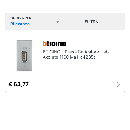
Smart
home
ORDINA PER
FILTRA
Rilevanza
Videogiochi
Prezzo più basso
Prezzo più alto
Valutazioni
Audio
e
BTICINO - Presa Caricatore Usb
musica
Axolute 1100 Ma Hc4285c
Clima
€ 63,77
Arredo
Brico
e
Giardinaggio
Salute