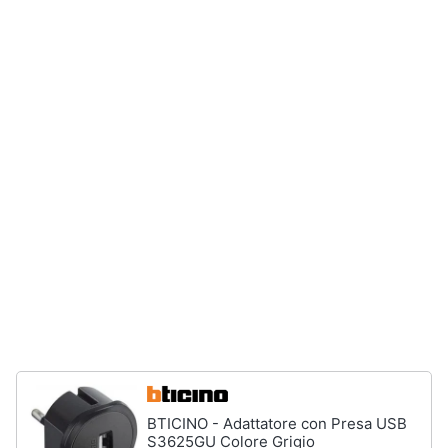
e
igiene
Beauty
Giocattoli
Prima
infanzia
Fotografia
Casalinghi
Abbigliamento
BTICINO - Adattatore con Presa USB
Sport
S3625GU Colore Grigio