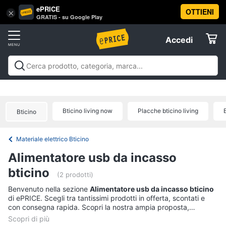
ePRICE
OTTIENI
Vai
×
Accedi
GRATIS - su Google Play
al
Registrati
menu
Accedi
Offerte
Offerte
Elettrodomestici
Bticino living now
Placche bticino living
Bticino
Informatica
Materiale elettrico Bticino
Telefonia
Alimentatore usb da incasso
bticino
Tv
(2 prodotti)
e
Benvenuto nella sezione
Alimentatore usb da incasso bticino
Home
di ePRICE. Scegli tra tantissimi prodotti in offerta, scontati e
Cinema
con consegna rapida. Scopri la nostra ampia proposta,
consulta i prezzi e acquista comodamente online.