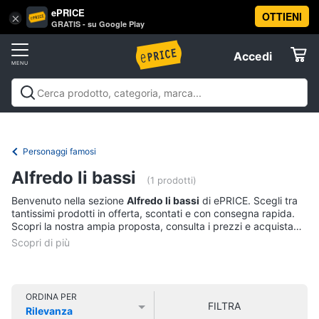
ePRICE
OTTIENI
Vai
×
Accedi
GRATIS - su Google Play
al
Registrati
menu
Accedi
Libri,
Offerte
cd
e
Libri, cd e dvd
Libri
Dvd e Blu-ray
Cd
dvd
Elettrodomestici
musicali
Personaggi
Offerte
Personaggi famosi
Libri
Informatica
Alfredo li bassi
Religione
(1 prodotti)
e
Benvenuto nella sezione
Alfredo li bassi
di ePRICE. Scegli tra
Spiritualità
Telefonia
tantissimi prodotti in offerta, scontati e con consegna rapida.
Attualità,
Scopri la nostra ampia proposta, consulta i prezzi e acquista
politica
comodamente online.
Tv
e
e
diritto
Home
Libri
Cinema
di
ORDINA PER
FILTRA
Cucina
Rilevanza