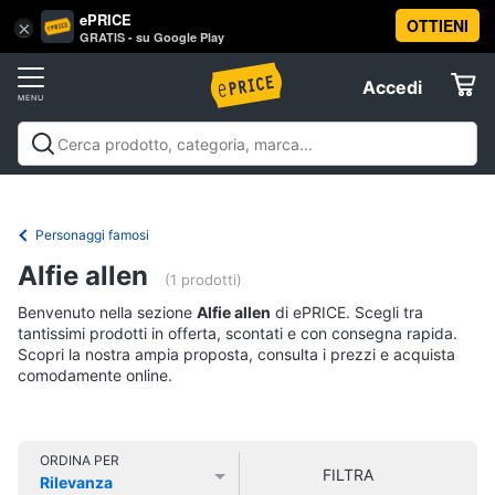
ePRICE
OTTIENI
Vai
×
Accedi
GRATIS - su Google Play
al
Registrati
menu
Accedi
Libri,
Offerte
cd
e
Libri, cd e dvd
Libri
Dvd e Blu-ray
Cd
dvd
Elettrodomestici
musicali
Personaggi
Offerte
Personaggi famosi
Libri
Informatica
Alfie allen
Religione
(1 prodotti)
e
Benvenuto nella sezione
Alfie allen
di ePRICE. Scegli tra
Spiritualità
Telefonia
tantissimi prodotti in offerta, scontati e con consegna rapida.
Attualità,
Scopri la nostra ampia proposta, consulta i prezzi e acquista
politica
comodamente online.
Tv
e
e
diritto
Home
Libri
Cinema
di
ORDINA PER
FILTRA
Cucina
Rilevanza