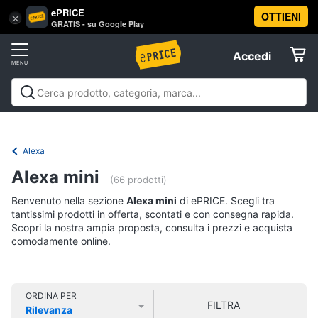
ePRICE
OTTIENI
Vai
×
Accedi
GRATIS - su Google Play
al
Registrati
menu
Accedi
Smart
Offerte
home
Smart home
Domotica
Illuminazione
Domotica
Elettrodomestici
smart
Videosorveglianza smart
Sistemi hi-fi
smart
Elettrodomestici smart
Offerte
Termostato
Alexa
wifi
Informatica
Alexa mini
(66 prodotti)
Videocitofono
bticino
Benvenuto nella sezione
Alexa mini
di ePRICE. Scegli tra
Telefonia
Videocitofono
tantissimi prodotti in offerta, scontati e con consegna rapida.
Scopri la nostra ampia proposta, consulta i prezzi e acquista
Stazione
comodamente online.
Tv
meteo
e
Home
Vedi
tutti
Cinema
ORDINA PER
FILTRA
Rilevanza