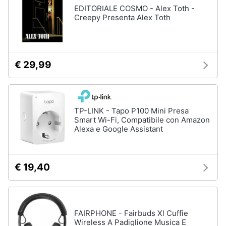
vocale
EDITORIALE COSMO - Alex Toth -
Creepy Presenta Alex Toth
Animali
Amazon
Echo
Motori
Vedi
tutti
€ 29,99
Libri,
cd
e
Elettrodomestici
dvd
smart
TP-LINK - Tapo P100 Mini Presa
Smart Wi-Fi, Compatibile con Amazon
Robot
Alexa e Google Assistant
aspirapolvere
Festività
e
Robot
ricorrenze
lavapavimenti
€ 19,40
Miglior
robot
Promozioni
aspirapolvere
Lavatrice
Servizi
wifi
FAIRPHONE - Fairbuds Xl Cuffie
Wireless A Padiglione Musica E