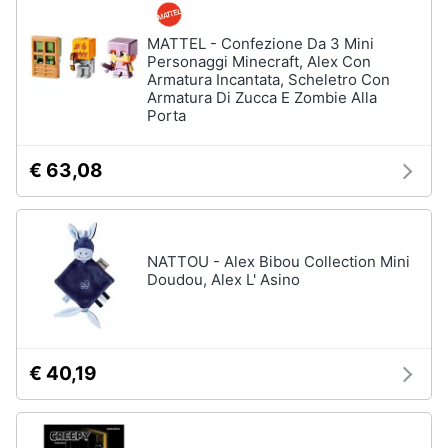
e
Telecamere
igiene
videosorveglianza
MATTEL - Confezione Da 3 Mini
Personaggi Minecraft, Alex Con
Kit
Armatura Incantata, Scheletro Con
videosorveglianza
Beauty
Armatura Di Zucca E Zombie Alla
Porta
Telecamera
wifi
Giocattoli
esterno
€ 63,08
Vedi
Prima
tutti
infanzia
NATTOU - Alex Bibou Collection Mini
Fotografia
Doudou, Alex L' Asino
Sistemi
hi-
fi
Casalinghi
smart
Alexa
€ 40,19
Abbigliamento
Cassa
bluetooth
Sport
Assistente