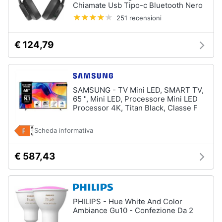
Vedi
Chiamate Usb Tipo-c Bluetooth Nero
Assistenza
tutti
clienti
251 recensioni
€ 124,79
Esci
SAMSUNG - TV Mini LED, SMART TV,
65 ", Mini LED, Processore Mini LED
Processor 4K, Titan Black, Classe F
Scheda informativa
€ 587,43
PHILIPS - Hue White And Color
Ambiance Gu10 - Confezione Da 2