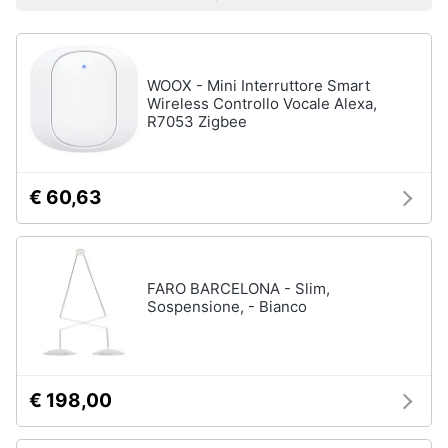
Prezzo più basso
Prezzo più alto
Valutazioni
Smart
home
Illuminazione
smart
WOOX - Mini Interruttore Smart
Philips
Videogiochi
hue
Wireless Controllo Vocale Alexa,
R7053 Zigbee
Interruttore
Audio
wifi
e
Lampadine
musica
wifi
€ 60,63
Lampadine
Clima
smart
Vedi
FARO BARCELONA - Slim,
Arredo
tutti
Sospensione, - Bianco
Brico
e
Videosorveglianza
Giardinaggio
smart
€ 198,00
Telecamera
Salute
wifi