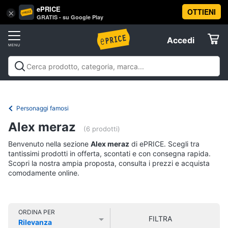
ePRICE
OTTIENI
Vai
×
Accedi
GRATIS - su Google Play
al
Registrati
menu
Accedi
Libri,
Offerte
cd
e
Libri, cd e dvd
Libri
Dvd e Blu-ray
Cd
dvd
Elettrodomestici
musicali
Personaggi
Offerte
Personaggi famosi
Libri
Informatica
Alex meraz
Religione
(6 prodotti)
e
Benvenuto nella sezione
Alex meraz
di ePRICE. Scegli tra
Spiritualità
Telefonia
tantissimi prodotti in offerta, scontati e con consegna rapida.
Attualità,
Scopri la nostra ampia proposta, consulta i prezzi e acquista
politica
comodamente online.
Tv
e
e
diritto
Home
Libri
Cinema
di
ORDINA PER
FILTRA
Cucina
Rilevanza