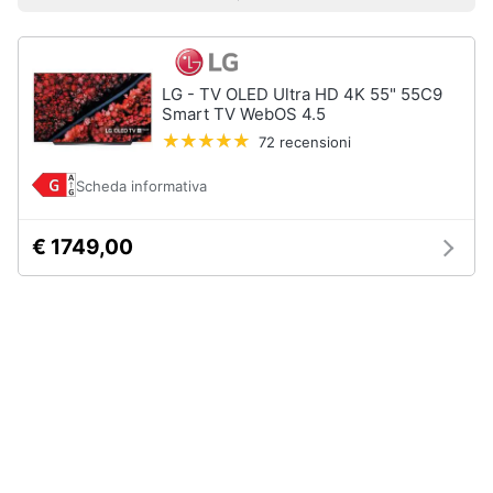
Prezzo più basso
Prezzo più alto
Valutazioni
Libri
Smart
di
home
Arte,
Design
e
LG - TV OLED Ultra HD 4K 55" 55C9
Videogiochi
Architettura
Smart TV WebOS 4.5
72 recensioni
Vedi
Audio
tutti
e
Scheda informativa
musica
€ 1749,00
Dvd
Clima
e
Blu-
ray
Arredo
Blu-
Ray
Brico
Blu-
e
Ray
Giardinaggio
Musica
Classica
Salute
Walt