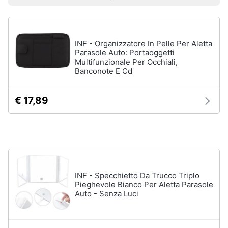
Prezzo più basso
Prezzo più alto
Valutazioni
Smart
home
Moto
Pantaloni
moto
INF - Organizzatore In Pelle Per Aletta
Videogiochi
Parasole Auto: Portaoggetti
Candele
Multifunzionale Per Occhiali,
moto
Banconote E Cd
Audio
Dunlop
e
mutant
musica
€ 17,89
Continental
tkc
70
Clima
Vedi
tutti
Arredo
INF - Specchietto Da Trucco Triplo
Brico
Pieghevole Bianco Per Aletta Parasole
e
Nautica
Auto - Senza Luci
Giardinaggio
Ecoscandaglio
garmin
Salute