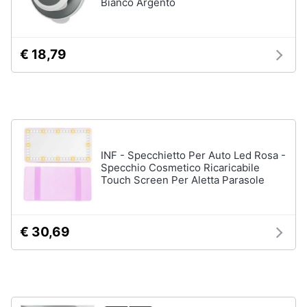
Bianco Argento
Animali
€ 18,79
Motori
Libri,
cd
e
dvd
INF - Specchietto Per Auto Led Rosa -
Specchio Cosmetico Ricaricabile
Touch Screen Per Aletta Parasole
Festività
e
ricorrenze
€ 30,69
Promozioni
Servizi