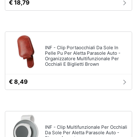
Illuminazione
€ 18,79
e
nautica
igiene
Servizi
di
bordo
Beauty
Strumentazione
di
Giocattoli
bordo
INF - Clip Portaocchiali Da Sole In
Pelle Pu Per Aletta Parasole Auto -
Vedi
Organizzatore Multifunzionale Per
Prima
tutti
Occhiali E Biglietti Brown
infanzia
€ 8,49
Fotografia
Casalinghi
Abbigliamento
INF - Clip Multifunzionale Per Occhiali
Da Sole Per Aletta Parasole Auto -
Sport