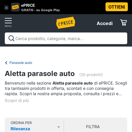
ePRICE
OTTIENI
Vai
×
Accedi
GRATIS - su Google Play
al
Registrati
menu
Accedi
Motori
Offerte
Auto
Motori
Auto
Moto
Nautica
Offerte
Elettrodomestici
Pneumatici
Parasole auto
Catene
da
Informatica
Aletta parasole auto
neve
(20 prodotti)
Pneumatici
Benvenuto nella sezione
Aletta parasole auto
di ePRICE. Scegli
Telefonia
invernali
tra tantissimi prodotti in offerta, scontati e con consegna
rapida. Scopri la nostra ampia proposta, consulta i prezzi e
Batteria
acquista comodamente online.
auto
Tv
e
Vedi
Home
tutti
Cinema
ORDINA PER
FILTRA
Rilevanza