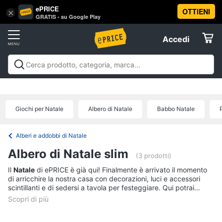
ePRICE
OTTIENI
Vai
×
Accedi
GRATIS - su Google Play
al
Registrati
menu
Accedi
Festività
Offerte
e
ricorrenze
Festività e ricorrenze
Catering
Organizzazione
Elettrodomestici
feste
Natale
Capodanno
Epifania
Regali di natale
Regali
Catering
di san valentino
Carnevale
Regali per la festa del
Giochi per Natale
Albero di Natale
Babbo Natale
papà
Regali festa della mamma
Halloween
Boxing
Confetti
Informatica
days
Offerte
Segnaposto
Alberi e addobbi di Natale
Posate
Telefonia
Albero di Natale slim
(3 prodotti)
Decorazioni
torte
Il
Natale
di ePRICE è già qui! Finalmente è arrivato il momento
Tv
di arricchire la nostra casa con decorazioni, luci e accessori
e
Vedi
scintillanti e di sedersi a tavola per festeggiare. Qui potrai
Home
tutti
trovare tutto quello che ti serve per arricchire ogni momento e
Cinema
rendere la tua abitazione più bella ed elegante. Potrai scegliere
tra
arredi e decorazioni natalizie
,
alberi di Natale e addobbi
,