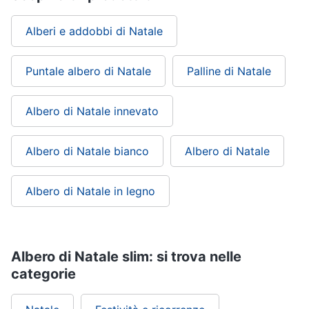
Regali
di
Alberi e addobbi di Natale
san
valentino
Puntale albero di Natale
Palline di Natale
Per
chi
ama
le
Albero di Natale innevato
esperienze
Per
Albero di Natale bianco
Albero di Natale
gli
sportivi
Per
Albero di Natale in legno
gli
amanti
della
beauty
routine
Albero di Natale slim: si trova nelle
Per
categorie
gli
amanti
della
tecnologia