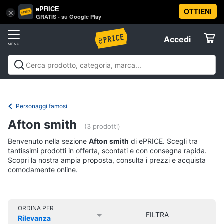
ePRICE
OTTIENI
Vai
×
Accedi
GRATIS - su Google Play
al
Registrati
menu
Accedi
Libri,
Offerte
cd
e
Libri, cd e dvd
Libri
Dvd e Blu-ray
Cd
dvd
Elettrodomestici
musicali
Personaggi
Offerte
Personaggi famosi
Libri
Informatica
Afton smith
Religione
(3 prodotti)
e
Benvenuto nella sezione
Afton smith
di ePRICE. Scegli tra
Spiritualità
Telefonia
tantissimi prodotti in offerta, scontati e con consegna rapida.
Attualità,
Scopri la nostra ampia proposta, consulta i prezzi e acquista
politica
comodamente online.
Tv
e
e
diritto
Home
Libri
Cinema
di
ORDINA PER
FILTRA
Cucina
Rilevanza