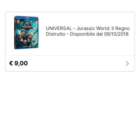
disney
e
film
igiene
DVD
Film
UNIVERSAL - Jurassic World: Il Regno
Beauty
Distrutto - Disponibile dal 09/10/2018
Vedi
tutti
Giocattoli
Prima
€ 9,00
Cd
infanzia
musicali
Colonne
Fotografia
Sonore
CD
Musicali
Casalinghi
Musica
Leggera
Abbigliamento
Musica
Jazz
Sport