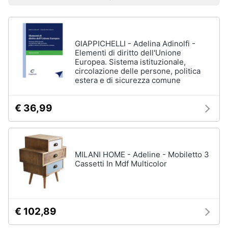
Prezzo più basso
Prezzo più alto
Valutazioni
Libri
Smart
di
home
Arte,
Design
e
GIAPPICHELLI - Adelina Adinolfi -
Videogiochi
Architettura
Elementi di diritto dell'Unione
Europea. Sistema istituzionale,
Vedi
circolazione delle persone, politica
Audio
tutti
estera e di sicurezza comune
e
musica
€ 36,99
Dvd
Clima
e
Blu-
ray
Arredo
MILANI HOME - Adeline - Mobiletto 3
Blu-
Cassetti In Mdf Multicolor
Ray
Brico
Blu-
e
Ray
Giardinaggio
Musica
€ 102,89
Classica
Salute
Walt