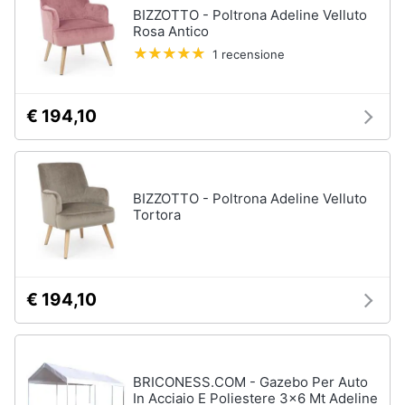
Vedi
BIZZOTTO - Poltrona Adeline Velluto
tutti
Rosa Antico
Animali
1 recensione
Motori
Personaggi
€ 194,10
cristiano
Libri,
ronaldo
cd
Me
e
contro
dvd
Te
BIZZOTTO - Poltrona Adeline Velluto
Tortora
Sean
connery
Festività
e
Barbara
ricorrenze
D'Urso
€ 194,10
Vedi
Promozioni
tutti
Servizi
BRICONESS.COM - Gazebo Per Auto
In Acciaio E Poliestere 3x6 Mt Adeline