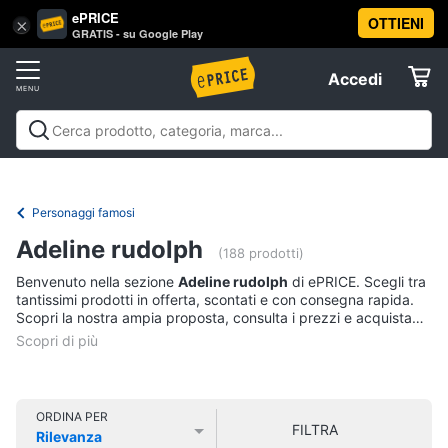
ePRICE
OTTIENI
Vai
×
Accedi
GRATIS - su Google Play
al
Registrati
menu
Accedi
Libri,
Offerte
cd
e
Libri, cd e dvd
Libri
Dvd e Blu-ray
Cd
dvd
Elettrodomestici
musicali
Personaggi
Offerte
Personaggi famosi
Libri
Informatica
Adeline rudolph
Religione
(188 prodotti)
e
Benvenuto nella sezione
Adeline rudolph
di ePRICE. Scegli tra
Spiritualità
Telefonia
tantissimi prodotti in offerta, scontati e con consegna rapida.
Attualità,
Scopri la nostra ampia proposta, consulta i prezzi e acquista
politica
comodamente online.
Tv
e
e
diritto
Home
Libri
Cinema
di
ORDINA PER
FILTRA
Cucina
Rilevanza