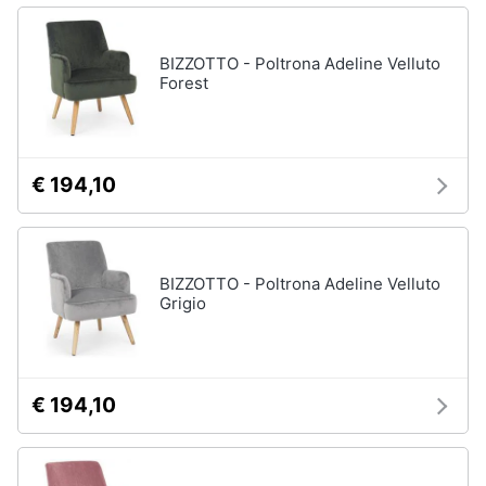
disney
e
film
igiene
DVD
BIZZOTTO - Poltrona Adeline Velluto
Film
Forest
Beauty
Vedi
tutti
Giocattoli
€ 194,10
Prima
Cd
infanzia
musicali
Colonne
BIZZOTTO - Poltrona Adeline Velluto
Fotografia
Sonore
Grigio
CD
Musicali
Casalinghi
Musica
Leggera
€ 194,10
Abbigliamento
Musica
Jazz
Sport