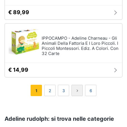
€ 89,99
IPPOCAMPO - Adeline Charneau - Gli
Animali Della Fattoria E I Loro Piccoli. I
Piccoli Montessori. Ediz. A Colori. Con
32 Carte
€ 14,99
1
2
3
6
Adeline rudolph: si trova nelle categorie