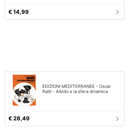
Vedi
tutti
€ 14,99
Animali
Motori
Personaggi
cristiano
Libri,
ronaldo
cd
Me
e
contro
dvd
Te
Sean
connery
Festività
e
Barbara
EDIZIONI MEDITERRANEE - Oscar
ricorrenze
D'Urso
Ratti - Aikido e la sfera dinamica
Vedi
Promozioni
tutti
€ 28,49
Servizi