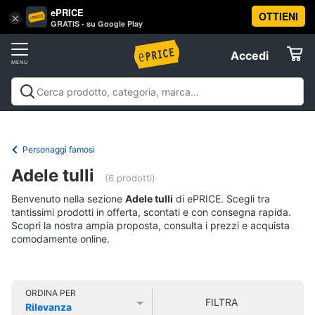
ePRICE
OTTIENI
Vai
×
Accedi
GRATIS - su Google Play
al
Registrati
menu
Accedi
Libri,
Offerte
cd
e
Libri, cd e dvd
Libri
Dvd e Blu-ray
Cd
dvd
Elettrodomestici
musicali
Personaggi
Offerte
Personaggi famosi
Libri
Informatica
Adele tulli
Religione
(6 prodotti)
e
Benvenuto nella sezione
Adele tulli
di ePRICE. Scegli tra
Spiritualità
Telefonia
tantissimi prodotti in offerta, scontati e con consegna rapida.
Attualità,
Scopri la nostra ampia proposta, consulta i prezzi e acquista
politica
comodamente online.
Tv
e
e
diritto
Home
Libri
Cinema
di
ORDINA PER
FILTRA
Cucina
Rilevanza