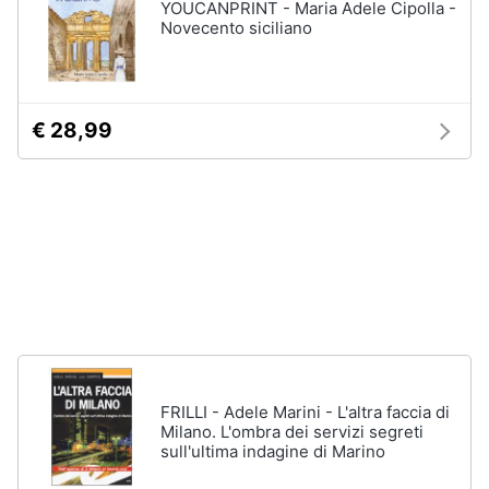
YOUCANPRINT - Maria Adele Cipolla -
disney
e
Novecento siciliano
film
igiene
DVD
Film
Beauty
Vedi
€ 28,99
tutti
Giocattoli
Prima
Cd
infanzia
musicali
Colonne
Fotografia
Sonore
CD
Musicali
Casalinghi
Musica
Leggera
FRILLI - Adele Marini - L'altra faccia di
Abbigliamento
Milano. L'ombra dei servizi segreti
Musica
sull'ultima indagine di Marino
Jazz
Sport