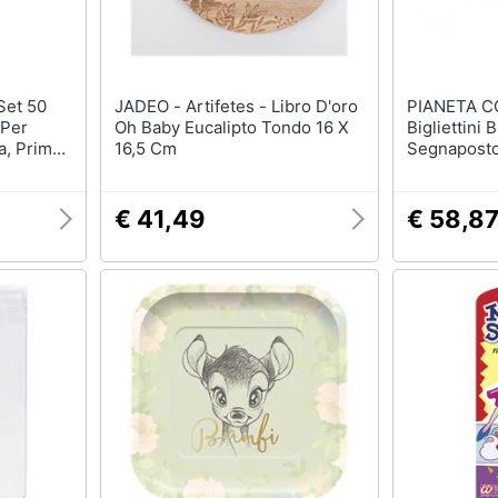
JADEO - Artifetes - Libro D'oro
PIANETA CONFE
 Per
Oh Baby Eucalipto Tondo 16 X
Bigliettini
a, Prima
16,5 Cm
Segnaposto,
Comunione
€ 41,49
€ 58,8