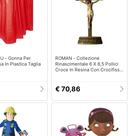
enze
Maschera per travestimenti
Costumi carnevale
eauty
Unghie finte
Parrucche
ecnologia
Vedi tutti
na Per
ROMAN - Collezione
a In Plastica Taglia
Rinascimentale 6 X 8,5 Pollici
Boxing days
Croce In Resina Con Crocifisso
Giocattoli - Boxing Days
Da Tavolo In Resina
imenti
€ 70,86