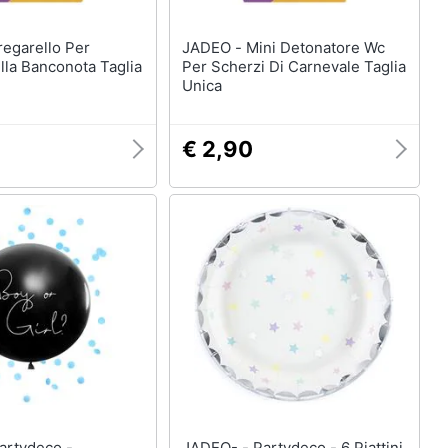
JADEO - Mini Detonatore Wc
lla Banconota Taglia
Per Scherzi Di Carnevale Taglia
Unica
€ 2,90
JADEO- - Partydeco - 6 Piattini