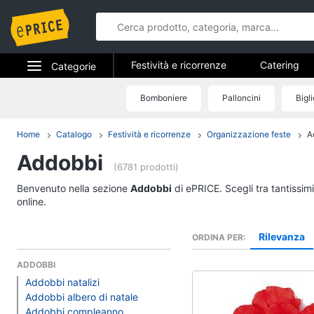
Festività e ricorrenze
Catering
Categorie
Regali di natale
Regali di san val
Elettrodomestici
Bomboniere
Palloncini
Bigl
Festività e 
Regali festa della mamma
Hallow
Informatica
Home
Catalogo
Festività e ricorrenze
Organizzazione feste
A
Catering
Addobbi
Telefonia
Confetti
(6781 prodotti)
Segnaposto
Tv e Home Cinema
Benvenuto nella sezione
Addobbi
di ePRICE. Scegli tra tantissim
Posate
online.
Smart home
Decorazioni torte
Rilevanza
ORDINA PER
Vedi tutti
Videogiochi
ADDOBBI
Addobbi natalizi
Audio e musica
Epifania
Addobbi albero di natale
Addobbi compleanno