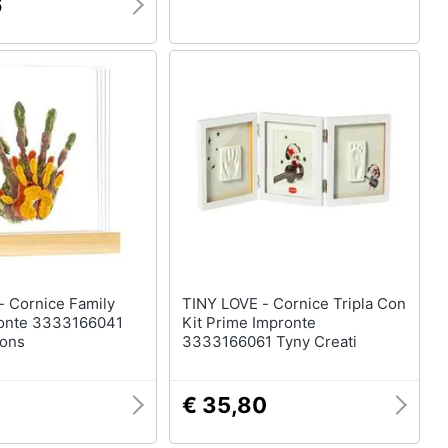
6
ily
TINY LOVE - Cornice Tripla Con
ronte 3333166041
Kit Prime Impronte
ions
3333166061 Tyny Creati
€ 35,80