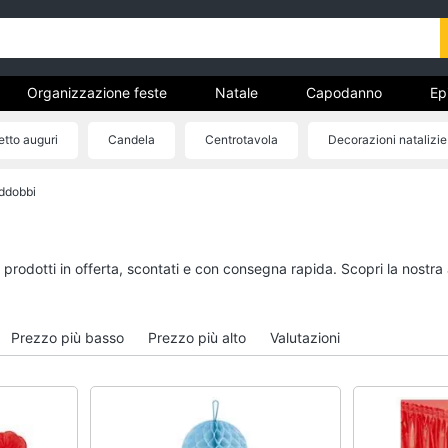
Organizzazione feste
Natale
Capodanno
Ep
entino
Carnevale
Regali per la festa del papà
ietto auguri
Candela
Centrotavola
Decorazioni natalizie
ricorrenze
een
Boxing days
ddobbi
Organizzazione feste
Natale
Bomboniere
Giochi per Natale
Palloncini
Albero di Natale
i prodotti in offerta, scontati e con consegna rapida. Scopri la nos
Candeline
Babbo Natale
Confetti
Presepe
Prezzo più basso
Prezzo più alto
Valutazioni
Vedi tutti
Vedi tutti
Regali di natale
Regali di san valenti