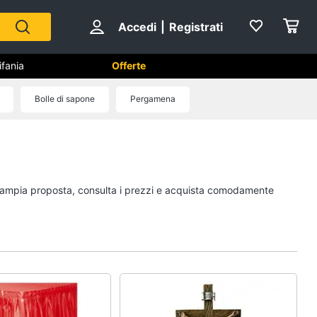
Accedi
|
Registrati
ifania
Offerte
Bolle di sapone
Pergamena
Capodanno
Giochi per Natale
Scacchi
tra ampia proposta, consulta i prezzi e acquista comodamente
Fuochi d artificio
Petardi
Vedi tutti
no
Carnevale