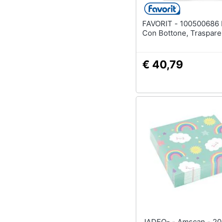
FAVORIT - 100500686 Busta
Con Bottone, Traspare
€ 40,79
JADEO- - Amscan - 20