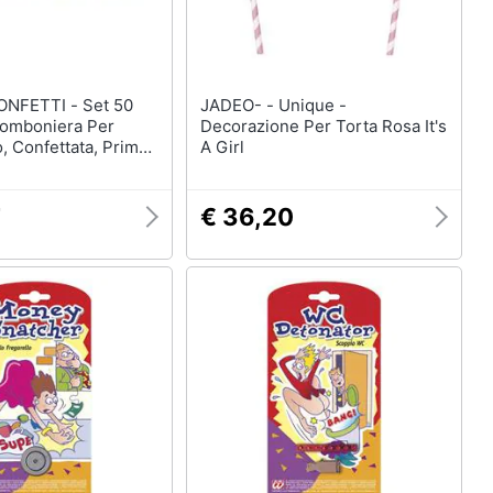
TTI - Set 50
JADEO- - Unique -
 Bomboniera Per
Decorazione Per Torta Rosa It's
 Confettata, Prima
A Girl
7
€ 36,20