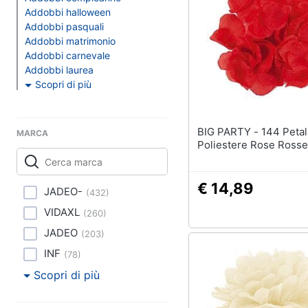
Clima
Nerf
Addobbi halloween
Dinosauri
Addobbi pasquali
Arredo
Barbie
Addobbi matrimonio
Addobbi carnevale
Puzzle
Brico e Giardinaggio
Addobbi laurea
Scopri di più
Vedi tutti
Salute e igiene
Beauty
BIG PARTY - 144 Petali In
MARCA
Poliestere Rose Rosse
Regali per la festa de
Giocattoli
Per gli amanti della t
Per gli sportivi
Prima infanzia
€ 14,89
JADEO-
(
432
)
Per gli amanti della 
VIDAXL
(
260
)
Fotografia
Per gli amanti della b
JADEO
(
203
)
routine
Casalinghi
INF
(
78
)
Vedi tutti
Scopri di più
Abbigliamento