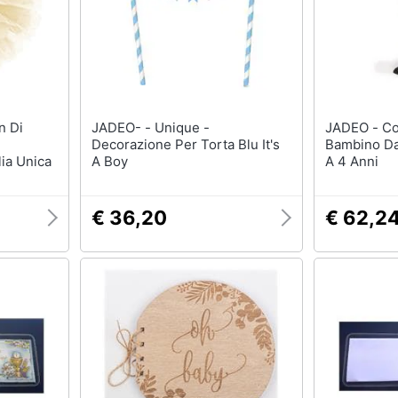
JADEO- - Unique -
JADEO - Costume Deluxe Per
Decorazione Per Torta Blu It's
Bambino Da
ia Unica
A Boy
A 4 Anni
€ 36,20
€ 62,2