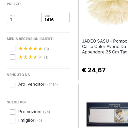
Sport
PREZZO
Animali
Motori
MEDIA RECENSIONI CLIENTI
Libri, cd e dvd
JADEO SASU - Pompon Di
Carta Color Avorio Da
(3)
Appendere 25 Cm Tagl
Festività e ricorrenze
(1)
Promozioni
€ 24,67
VENDUTO DA
Altri venditori
(
2119
)
SCEGLI PER
Promozioni
(
24
)
I migliori
(
2
)