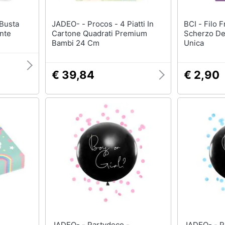
JADEO- - Procos - 4 Piatti In
BCI - Filo Fregarello Per
nte
Cartone Quadrati Premium
Scherzo De
Bambi 24 Cm
Unica
€ 39,84
€ 2,90
JADEO- - Partydeco -
JADEO- - Partydeco -