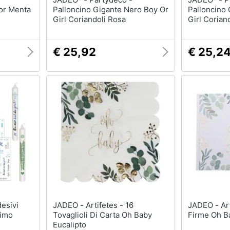
lor Menta
Palloncino Gigante Nero Boy Or
Palloncino
Girl Coriandoli Rosa
Girl Corian
€ 25,92
€ 25,2
JADEO - Artifetes - 16
JADEO - Artifetes - Libro Per
simo
Tovaglioli Di Carta Oh Baby
Firme Oh B
Eucalipto