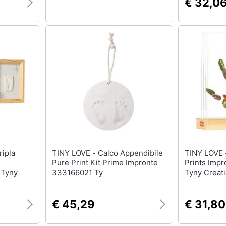
€ 32,0
TINY LOVE - Calco Appendibile
TINY LOVE - Cornice Fam
Pure Print Kit Prime Impronte
Prints Imp
 Tyny
333166021 Ty
Tyny Creat
€ 45,29
€ 31,80