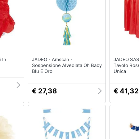
Regali di Natale per lui
Per chi ama le esperi
Regali di Natale per lei
Per gli sportivi
Regali di natale per teenager
Per gli amanti della b
routine
Regali di Natale per arredare
la casa
Per gli amanti della t
Vedi tutti
Vedi tutti
JADEO - Amscan -
JADEO SASU - Gon
Sospensione Alveolata Oh Baby
Tavolo Ross
l papà
Regali festa della mamma
Halloween
Blu E Oro
Unica
ecnologia
Per le mamme amanti della
Zucca Halloween
moda
Maschera per travest
Per le mamme amanti della
€ 27,38
€ 41,32
moda
Costumi Halloween
beauty routine
eauty
Unghie finte
Per le mamme sportive
Per le mamme appassionate
Vedi tutti
di arredo
Vedi tutti