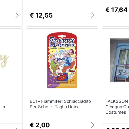
€ 17,64
€ 12,55
BCI - Fiammiferi Schiacciadito
FALKSSON - Finestra Band
 In
Per Scherzi Taglia Unica
Cicogna Con
Costumes
€ 2,00