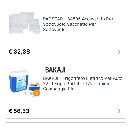
Animali
PAPSTAR - 84595 Accessorio Per
Sottovuoto Sacchetto Per Il
Motori
Sottovuoto
Libri,
cd
€ 32,38
e
dvd
Festività
BAKAJI - Frigorifero Elettrico Per Auto
22 Lt Frigo Portatile 12v Camion
e
Campeggio Blu
ricorrenze
Promozioni
€ 56,53
Servizi