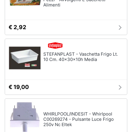
Alimenti
€ 2,92
STEFANPLAST - Vaschetta Frigo Lt.
10 Cm. 40x30x10h Media
€ 19,00
WHIRLPOOL/INDESIT - Whirlpool
C00269274 - Pulsante Luce Frigo
250v Nc Eltek