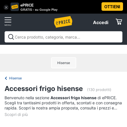
ePRICE
OTTIENI
Vai
×
Accedi
GRATIS - su Google Play
al
Registrati
menu
Accedi
Offerte
Offerte
Elettrodomestici
Hisense
Informatica
Hisense
Telefonia
Accessori frigo hisense
(130 prodotti)
Tv
Benvenuto nella sezione
Accessori frigo hisense
di ePRICE.
Scegli tra tantissimi prodotti in offerta, scontati e con consegna
e
rapida. Scopri la nostra ampia proposta, consulta i prezzi e
Home
acquista comodamente online.
Cinema