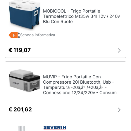
MOBICOOL - Frigo Portatile
Termoelettrico Mt35w 34l 12v / 240v
Blu Con Ruote
Scheda informativa
€ 119,07
MUVIP - Frigo Portatile Con
Compressore 20l Bluetooth, Usb -
Temperatura -20ã‚âº /+20ã‚âº -
Connessione 12/24/220v - Consum
€ 201,62