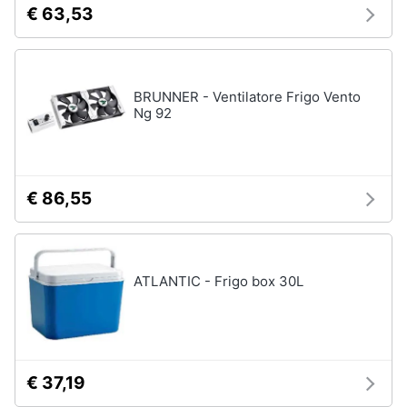
€ 63,53
e
igiene
Beauty
BRUNNER - Ventilatore Frigo Vento
Ng 92
Giocattoli
Prima
€ 86,55
infanzia
Fotografia
ATLANTIC - Frigo box 30L
Casalinghi
Abbigliamento
€ 37,19
Sport