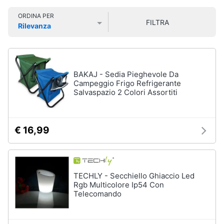
Smart
ORDINA PER
home
FILTRA
Rilevanza
Prezzo più basso
Prezzo più alto
Valutazioni
Videogiochi
Audio
BAKAJ - Sedia Pieghevole Da
e
Campeggio Frigo Refrigerante
musica
Salvaspazio 2 Colori Assortiti
Clima
€ 16,99
Arredo
Brico
TECHLY - Secchiello Ghiaccio Led
e
Rgb Multicolore Ip54 Con
Telecomando
Giardinaggio
Salute