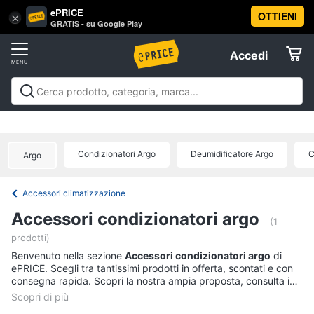
ePRICE
OTTIENI
Vai
×
Accedi
GRATIS - su Google Play
al
Registrati
menu
Accedi
Clima
Offerte
Riscaldamento
Clima
Riscaldamento
Condizionatori
Ventilatori e
Elettrodomestici
Trattamento dell'aria
Accessori climatizzazione
Offerte
Termoventilatore
Termoconvettore
Condizionatori Argo
Deumidificatore Argo
C
Argo
Informatica
Stufetta
Radiatore
Accessori climatizzazione
Telefonia
Accessori condizionatori argo
Vedi
(1
tutti
prodotti)
Tv
Benvenuto nella sezione
e
Accessori condizionatori argo
di
ePRICE. Scegli tra tantissimi prodotti in offerta, scontati e con
Home
consegna rapida. Scopri la nostra ampia proposta, consulta i
Cinema
Condizionatori
prezzi e acquista comodamente online.
Condizionatori