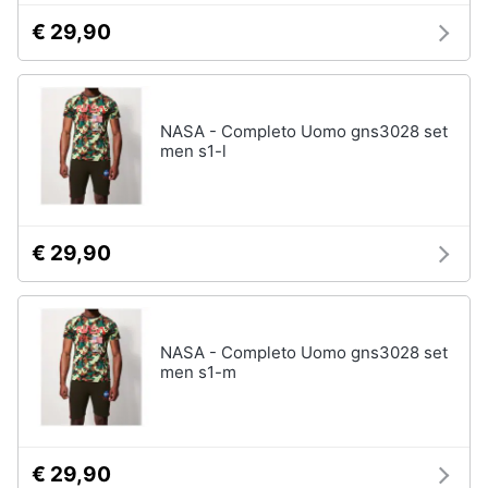
€ 29,90
Gioielli
Anelli
Orecchini
NASA - Completo Uomo gns3028 set
Cavigliera
men s1-l
Collane
Vedi
tutti
€ 29,90
NASA - Completo Uomo gns3028 set
men s1-m
€ 29,90