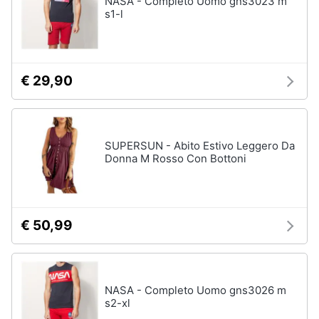
NASA - Completo Uomo gns3023 m
s1-l
Accessori
Animali
Sigaretta
elettronica
Motori
Borse
€ 29,90
Occhiali
da
Libri,
vista
cd
e
Occhiali
SUPERSUN - Abito Estivo Leggero Da
da
dvd
Donna M Rosso Con Bottoni
sole
Vedi
Festività
tutti
e
ricorrenze
€ 50,99
Promozioni
Vestiari
T-
NASA - Completo Uomo gns3026 m
shirt
Servizi
s2-xl
Felpa