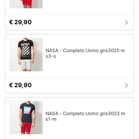
Assistenza
Tuta
clienti
Pantaloni
€ 29,90
Esci
Vedi
tutti
NASA - Completo Uomo gns3025 m
s3-s
Orologi
Apple
Watch
Smartwatch
€ 29,90
Orologi
uomo
Orologi
donna
NASA - Completo Uomo gns3023 m
s1-m
Vedi
tutti