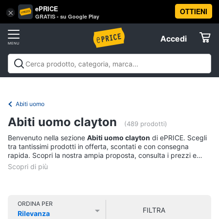
ePRICE
OTTIENI
Vai
×
Accedi
GRATIS - su Google Play
al
Registrati
menu
Accedi
Abbigliamento
Offerte
Donna
Abbigliamento
Donna
Uomo
Bambino
Scarpe
Accessori
Vest
Elettrodomestici
Intimo
donna
Abiti uomo
Top
Informatica
Abiti uomo clayton
(489 prodotti)
Cappotto
donna
Benvenuto nella sezione
Abiti uomo clayton
di ePRICE. Scegli
Telefonia
tra tantissimi prodotti in offerta, scontati e con consegna
Felpa
rapida. Scopri la nostra ampia proposta, consulta i prezzi e
donna
acquista comodamente online.
Tv
Vedi
e
tutti
Home
Cinema
ORDINA PER
FILTRA
Rilevanza