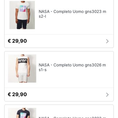
neonati
e
igiene
NASA - Completo Uomo gns3023 m
Copertina
neonato
s2-l
Beauty
Vedi
tutti
Giocattoli
€ 29,90
Prima
Scarpe
infanzia
Sneakers
NASA - Completo Uomo gns3026 m
Scarpe
s1-s
Fotografia
nike
Anfibi
Casalinghi
Ciabatte
€ 29,90
Vedi
Abbigliamento
tutti
Sport