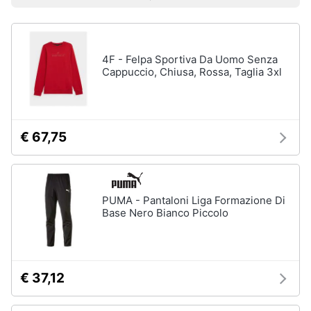
Prezzo più basso
Prezzo più alto
Valutazioni
Smart
Uomo
home
Felpa
uomo
4F - Felpa Sportiva Da Uomo Senza
Videogiochi
Cravatta
Cappuccio, Chiusa, Rossa, Taglia 3xl
Piumino
uomo
Audio
e
Giacca
musica
uomo
€ 67,75
Vedi
Clima
tutti
PUMA - Pantaloni Liga Formazione Di
Arredo
Base Nero Bianco Piccolo
Bambino
Brico
Scarpe
e
bambino
Giardinaggio
€ 37,12
Sandali
bambina
Salute
Vestiti