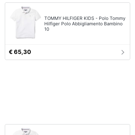
Accessori
Animali
Sigaretta
TOMMY HILFIGER KIDS - Polo Tommy
elettronica
Hilfiger Polo Abbigliamento Bambino
Motori
10
Borse
Occhiali
da
Libri,
vista
cd
€ 65,30
e
Occhiali
da
dvd
sole
Vedi
Festività
tutti
e
ricorrenze
Promozioni
Vestiari
T-
shirt
Servizi
Felpa