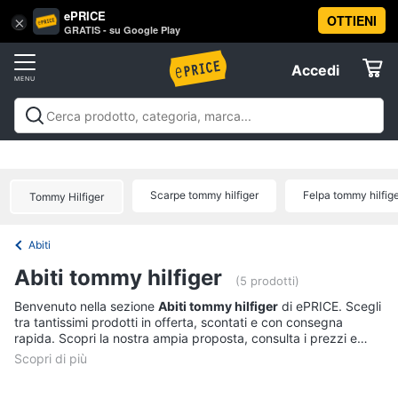
ePRICE
OTTIENI
Vai
×
Accedi
GRATIS - su Google Play
al
Registrati
menu
Accedi
Abbigliamento
Offerte
Donna
Abbigliamento
Donna
Uomo
Bambino
Scarpe
Accessori
Vest
Elettrodomestici
Intimo
donna
Scarpe tommy hilfiger
Felpa tommy hilfig
Tommy Hilfiger
Top
Informatica
Cappotto
Abiti
donna
Telefonia
Abiti tommy hilfiger
Felpa
(5 prodotti)
donna
Tv
Benvenuto nella sezione
Abiti tommy hilfiger
di ePRICE. Scegli
tra tantissimi prodotti in offerta, scontati e con consegna
Vedi
e
rapida. Scopri la nostra ampia proposta, consulta i prezzi e
tutti
Home
acquista comodamente online.
Cinema