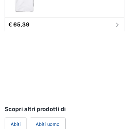
Gioielli
Anelli
€ 65,39
Orecchini
Cavigliera
Collane
Vedi
tutti
Scopri altri prodotti di
Abiti
Abiti uomo