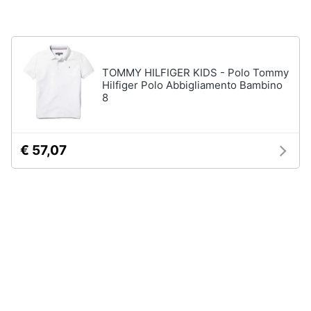
neonati
e
igiene
Copertina
neonato
Beauty
Vedi
TOMMY HILFIGER KIDS - Polo Tommy
tutti
Hilfiger Polo Abbigliamento Bambino
8
Giocattoli
Prima
Scarpe
€ 57,07
infanzia
Sneakers
Scarpe
Fotografia
nike
Anfibi
Casalinghi
Ciabatte
Vedi
Abbigliamento
tutti
Sport