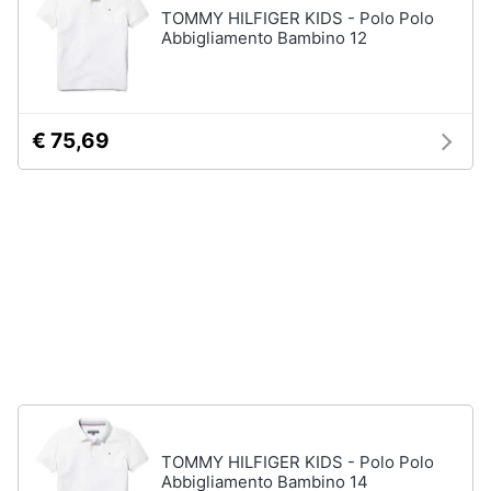
TOMMY HILFIGER KIDS - Polo Polo
Assistenza
Tuta
Abbigliamento Bambino 12
clienti
Pantaloni
Esci
Vedi
tutti
€ 75,69
Orologi
Apple
Watch
Smartwatch
Orologi
uomo
Orologi
donna
Vedi
tutti
TOMMY HILFIGER KIDS - Polo Polo
Abbigliamento Bambino 14