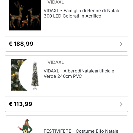
Assistenza
Tuta
VIDAXL - Famiglia di Renne di Natale
clienti
Pantaloni
300 LED Colorati in Acrilico
Esci
Vedi
tutti
€ 188,99
Orologi
Apple
Watch
VIDAXL - AlberodiNataleartificiale
Verde 240cm PVC
Smartwatch
Orologi
uomo
Orologi
€ 113,99
donna
Vedi
tutti
FESTIVIFETE - Costume Elfo Natale