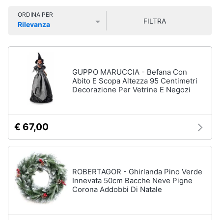
Smart
Uomo
ORDINA PER
home
FILTRA
Felpa
Rilevanza
uomo
Prezzo più basso
Prezzo più alto
Valutazioni
Videogiochi
Cravatta
Piumino
uomo
Audio
GUPPO MARUCCIA - Befana Con
e
Abito E Scopa Altezza 95 Centimetri
Giacca
Decorazione Per Vetrine E Negozi
musica
uomo
Vedi
Clima
tutti
€ 67,00
Arredo
Bambino
Brico
ROBERTAGOR - Ghirlanda Pino Verde
Scarpe
e
Innevata 50cm Bacche Neve Pigne
bambino
Corona Addobbi Di Natale
Giardinaggio
Sandali
bambina
Salute
Vestiti