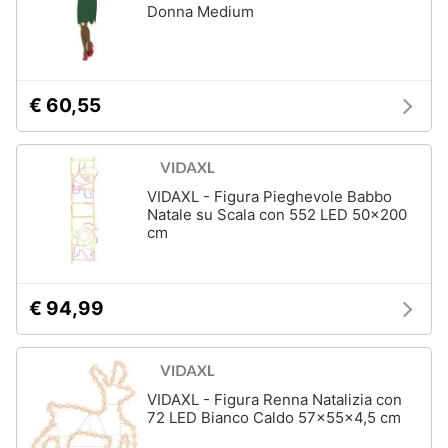
Donna Medium
Gioielli
Anelli
€ 60,55
Orecchini
Cavigliera
Collane
VIDAXL - Figura Pieghevole Babbo
Vedi
Natale su Scala con 552 LED 50x200
tutti
cm
€ 94,99
VIDAXL - Figura Renna Natalizia con
72 LED Bianco Caldo 57x55x4,5 cm