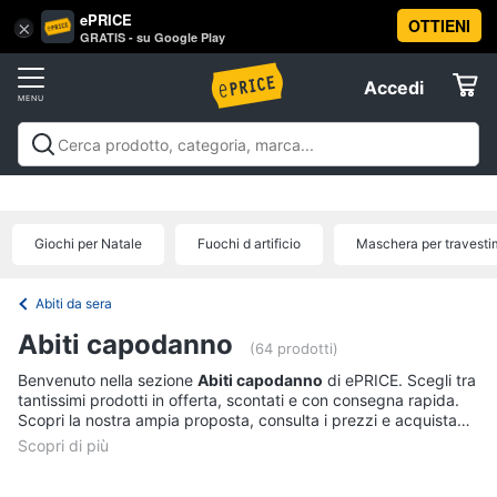
ePRICE
OTTIENI
Vai
×
Accedi
GRATIS - su Google Play
al
Registrati
menu
Accedi
Abbigliamento
Offerte
Donna
Abbigliamento
Donna
Uomo
Bambino
Scarpe
Accessori
Vest
Elettrodomestici
Intimo
donna
Giochi per Natale
Fuochi d artificio
Maschera per travesti
Top
Informatica
Cappotto
Abiti da sera
donna
Telefonia
Abiti capodanno
Felpa
(64 prodotti)
donna
Benvenuto nella sezione
Abiti capodanno
di ePRICE. Scegli tra
Tv
tantissimi prodotti in offerta, scontati e con consegna rapida.
Vedi
e
Scopri la nostra ampia proposta, consulta i prezzi e acquista
tutti
Home
comodamente online.
Cinema