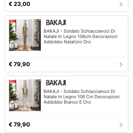
€ 23,00
neonati
e
igiene
Copertina
neonato
Beauty
Vedi
BAKAJI - Soldato Schiaccianoci Di
tutti
Natale In Legno 106cm Decorazioni
Addobbo Natalizio Oro
Giocattoli
Prima
Scarpe
€ 79,90
infanzia
Sneakers
Scarpe
Fotografia
nike
Anfibi
BAKAJI - Soldato Schiaccianoci Di
Natale In Legno 106 Cm Decorazioni
Casalinghi
Ciabatte
Addobbo Bianco E Oro
Vedi
Abbigliamento
tutti
€ 79,90
Sport