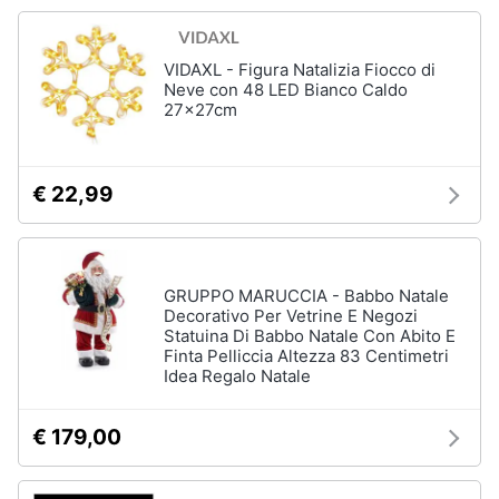
Accessori
Animali
Sigaretta
VIDAXL - Figura Natalizia Fiocco di
elettronica
Neve con 48 LED Bianco Caldo
Motori
27x27cm
Borse
Occhiali
da
Libri,
vista
cd
€ 22,99
e
Occhiali
da
dvd
sole
GRUPPO MARUCCIA - Babbo Natale
Vedi
Festività
tutti
Decorativo Per Vetrine E Negozi
e
Statuina Di Babbo Natale Con Abito E
ricorrenze
Finta Pelliccia Altezza 83 Centimetri
Idea Regalo Natale
Promozioni
Vestiari
€ 179,00
T-
shirt
Servizi
Felpa