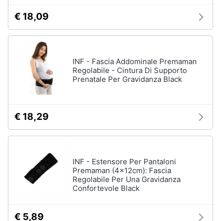
Semolino
€ 18,09
Omogeneizzati
Animali
Crema
di
riso
Motori
INF - Fascia Addominale Premaman
Vedi
Regolabile - Cintura Di Supporto
Libri,
tutti
Prenatale Per Gravidanza Black
cd
e
dvd
€ 18,29
Relax
e
Festività
giocattoli
e
Cavallo
ricorrenze
a
INF - Estensore Per Pantaloni
dondolo
Premaman (4x12cm): Fascia
Carillon
Promozioni
Regolabile Per Una Gravidanza
Confortevole Black
Palestrina
Servizi
Girello
€ 5,89