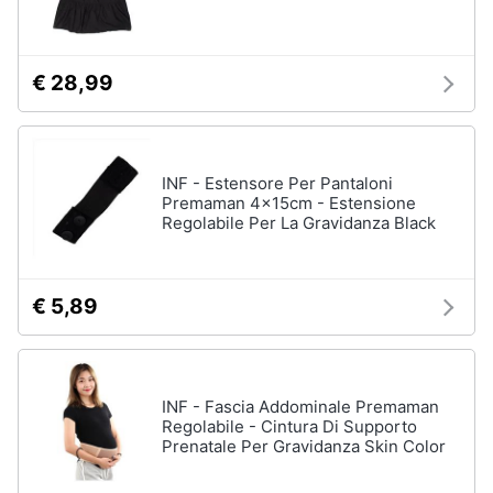
Gravidanza
e
e
maternità
igiene
Fiocco
€ 28,99
nascita
Beauty
Cuscino
allattamento
Giocattoli
Cuscino
INF - Estensore Per Pantaloni
gravidanza
Premaman 4x15cm - Estensione
Prima
Vestiti
Regolabile Per La Gravidanza Black
premaman
infanzia
Vedi
Fotografia
tutti
€ 5,89
Casalinghi
Pappa
INF - Fascia Addominale Premaman
e
Abbigliamento
Regolabile - Cintura Di Supporto
allattamento
Prenatale Per Gravidanza Skin Color
Seggiolone
Sport