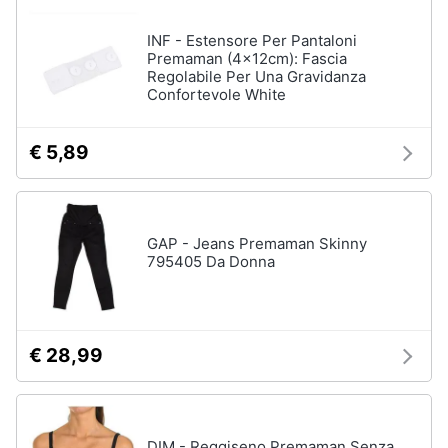
Scarpe
bambino
INF - Estensore Per Pantaloni
Premaman (4x12cm): Fascia
Tutina
Regolabile Per Una Gravidanza
Sandali
Confortevole White
bambina
Body
€ 5,89
neonato
Vedi
tutti
GAP - Jeans Premaman Skinny
795405 Da Donna
€ 28,99
DIM - Reggiseno Premaman Senza