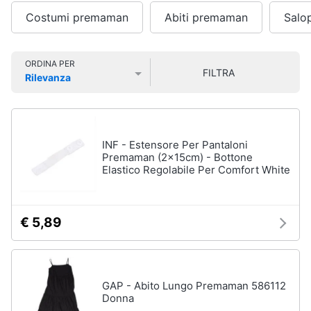
Vedi
Smart
tutti
Costumi premaman
Abiti premaman
Salo
home
Videogiochi
ORDINA PER
FILTRA
Igiene
Rilevanza
e
Prezzo più basso
Prezzo più alto
Valutazioni
salute
Audio
del
e
bambino
musica
Fasciatoio
INF - Estensore Per Pantaloni
Premaman (2x15cm) - Bottone
Pannolini
Clima
Elastico Regolabile Per Comfort White
Borotalco
Vaschetta
Arredo
bagnetto
€ 5,89
Brico
Vedi
tutti
e
Giardinaggio
GAP - Abito Lungo Premaman 586112
Donna
Salute