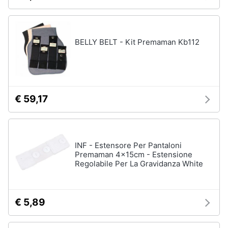
Vedi
Assistenza
tutti
clienti
BELLY BELT - Kit Premaman Kb112
Esci
La
prima
cameretta
Fasciatoio
€ 59,17
Culla
Armadio
cameretta
Lettino
INF - Estensore Per Pantaloni
Premaman 4x15cm - Estensione
Vedi
Regolabile Per La Gravidanza White
tutti
€ 5,89
Abbigliamento
neonati