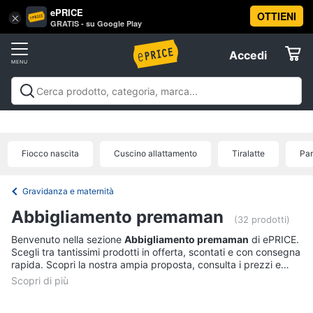
ePRICE
OTTIENI
Vai
×
Accedi
GRATIS - su Google Play
al
Registrati
menu
Accedi
Prima
Offerte
infanzia
Prima infanzia
A passeggio e in auto
Igiene e salute del
A
Elettrodomestici
bambino
Gravidanza e maternità
Pappa e
passeggio
allattamento
Relax e giocattoli
La prima
e
Fiocco nascita
Cuscino allattamento
Tiralatte
Par
cameretta
Abbigliamento neonati
Offerte
in
Informatica
auto
Gravidanza e maternità
Seggiolino
Telefonia
auto
Abbigliamento premaman
(32 prodotti)
Passeggino
Benvenuto nella sezione
Abbigliamento premaman
di ePRICE.
Tv
Sensore
Scegli tra tantissimi prodotti in offerta, scontati e con consegna
e
antiabbandono
rapida. Scopri la nostra ampia proposta, consulta i prezzi e
Home
acquista comodamente online.
Passeggino
Cinema
leggero