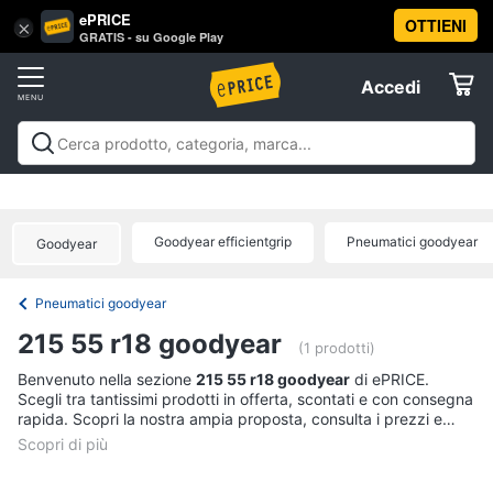
ePRICE
OTTIENI
Vai
×
Accedi
GRATIS - su Google Play
al
Registrati
menu
Accedi
Motori
Offerte
Auto
Motori
Auto
Moto
Nautica
Offerte
Elettrodomestici
Pneumatici
Catene
Goodyear efficientgrip
Pneumatici goodyear
Goodyear
da
Informatica
neve
Pneumatici goodyear
Pneumatici
Telefonia
invernali
215 55 r18 goodyear
(1 prodotti)
Batteria
auto
Tv
Benvenuto nella sezione
215 55 r18 goodyear
di ePRICE.
Scegli tra tantissimi prodotti in offerta, scontati e con consegna
e
rapida. Scopri la nostra ampia proposta, consulta i prezzi e
Vedi
Home
tutti
acquista comodamente online.
Cinema