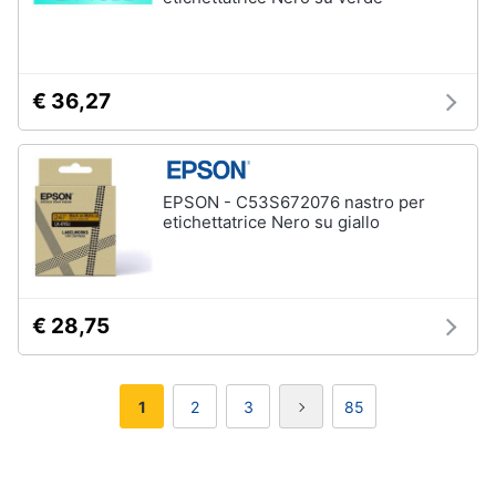
€ 36,27
EPSON - C53S672076 nastro per
etichettatrice Nero su giallo
€ 28,75
1
2
3
85