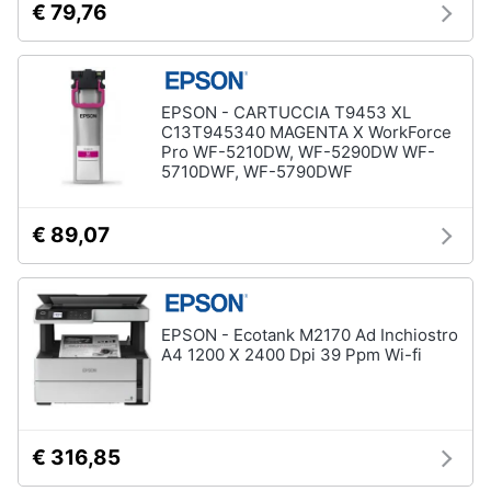
€ 79,76
Animali
Motori
EPSON - CARTUCCIA T9453 XL
C13T945340 MAGENTA X WorkForce
Pro WF-5210DW, WF-5290DW WF-
Libri,
5710DWF, WF-5790DWF
cd
e
dvd
€ 89,07
Festività
e
EPSON - Ecotank M2170 Ad Inchiostro
ricorrenze
A4 1200 X 2400 Dpi 39 Ppm Wi-fi
Promozioni
Servizi
€ 316,85