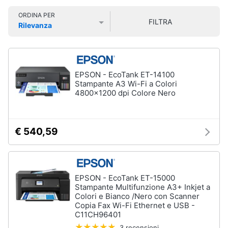
Smart
ORDINA PER
home
FILTRA
Rilevanza
Prezzo più basso
Prezzo più alto
Valutazioni
Videogiochi
Audio
EPSON - EcoTank ET-14100
e
Stampante A3 Wi-Fi a Colori
4800×1200 dpi Colore Nero
musica
Clima
€ 540,59
Arredo
Brico
EPSON - EcoTank ET-15000
e
Stampante Multifunzione A3+ Inkjet a
Colori e Bianco /Nero con Scanner
Giardinaggio
Copia Fax Wi-Fi Ethernet e USB -
C11CH96401
Salute
3 recensioni