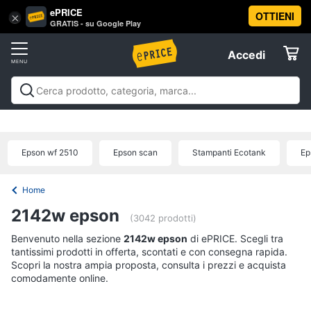
ePRICE
OTTIENI
Vai
×
Accedi
GRATIS - su Google Play
al
Registrati
menu
Accedi
Offerte
Offerte
Elettrodomestici
Epson wf 2510
Epson scan
Stampanti Ecotank
Ep
Informatica
Home
Telefonia
2142w epson
(3042 prodotti)
Benvenuto nella sezione
Tv
2142w epson
di ePRICE. Scegli tra
tantissimi prodotti in offerta, scontati e con consegna rapida.
e
Scopri la nostra ampia proposta, consulta i prezzi e acquista
Home
comodamente online.
Cinema