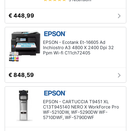
e
igiene
€ 448,99
Beauty
Giocattoli
EPSON - Ecotank Et-16605 Ad
Inchiostro A3 4800 X 2400 Dpi 32
Ppm Wi-fi C11ch72405
Prima
infanzia
€ 848,59
Fotografia
Casalinghi
EPSON - CARTUCCIA T9451 XL
C13T945140 NERO X WorkForce Pro
Abbigliamento
WF-5210DW, WF-5290DW WF-
5710DWF, WF-5790DWF
Sport