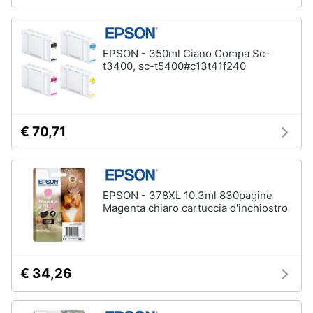
EPSON - 350ml Ciano Compa Sc-
t3400, sc-t5400#c13t41f240
€ 70,71
EPSON - 378XL 10.3ml 830pagine
Magenta chiaro cartuccia d'inchiostro
€ 34,26