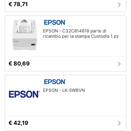
€ 78,71
EPSON - C32C814618 parte di
ricambio per la stampa Custodia 1 pz
€ 80,69
EPSON - LK-5WBVN
€ 42,19