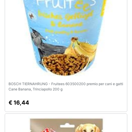
e
igiene
Beauty
Giocattoli
Prima
infanzia
Fotografia
BOSCH TIERNAHRUNG - Fruitees 603500200 premio per cani e gatti
Cane Banana, Trinciapollo 200 g
Casalinghi
€ 16,44
Abbigliamento
Sport