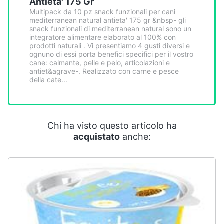
Antieta' 175 Gr
Smart
Multipack da 10 pz snack funzionali per cani
home
mediterranean natural antieta' 175 gr &nbsp- gli
snack funzionali di mediterranean natural sono un
integratore alimentare elaborato al 100% con
Videogiochi
prodotti naturali . Vi presentiamo 4 gusti diversi e
ognuno di essi porta benefici specifici per il vostro
cane: calmante, pelle e pelo, articolazioni e
Audio
antiet&agrave-. Realizzato con carne e pesce
della cate...
e
musica
Clima
Chi ha visto questo articolo ha
acquistato
anche:
Arredo
Brico
e
Giardinaggio
Salute