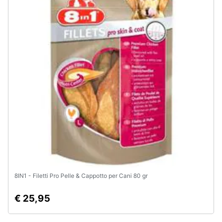
Animali
Motori
Libri,
cd
e
dvd
Festività
e
ricorrenze
8IN1 - Filetti Pro Pelle & Cappotto per Cani 80 gr
Promozioni
€ 25,95
Servizi