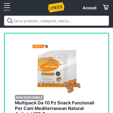
Vai
Accedi
Accedi
al
Registrati
menu
Offerte
Elettrodomestici
Informatica
Telefonia
Tv
e
Home
NON DISPONIBILE
Multipack Da 10 Pz Snack Funzionali
Cinema
Per Cani Mediterranean Natural