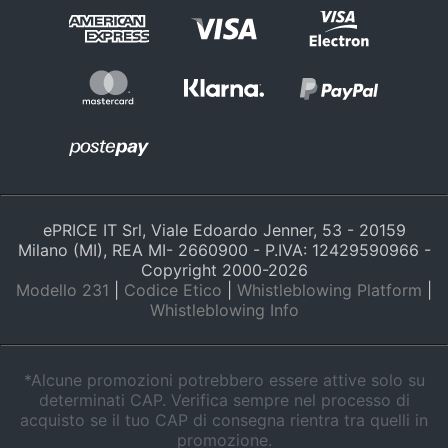
ePRICE IT Srl, Viale Edoardo Jenner, 53 - 20159
Milano (MI), REA MI- 2660900 - P.IVA: 12429590966 -
Copyright 2000-
2026
Modello 231
|
Codice Etico
|
Whistleblowing Platform
|
Whistleblowing Info
*Alcune promozioni potrebbero essere attive solo su
determinati CAP. Verifica sempre nel processo di
acquisto se il tuo CAP di consegna rientra tra quelli in
promozione.