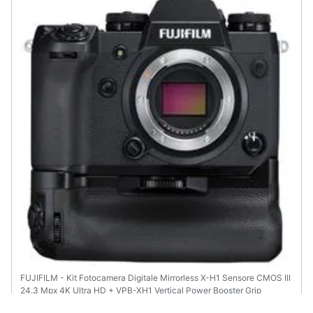
FUJIFILM - Kit Fotocamera Digitale Mirrorless X-H1 Sensore CMOS III
24.3 Mpx 4K Ultra HD + VPB-XH1 Vertical Power Booster Grip