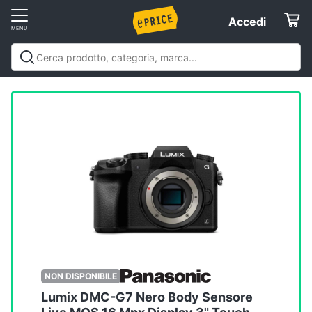
Vai
Accedi
Accedi
al
Registrati
menu
Offerte
Elettrodomestici
Informatica
Telefonia
Tv
e
Home
NON DISPONIBILE
Cinema
Lumix DMC-G7 Nero Body Sensore