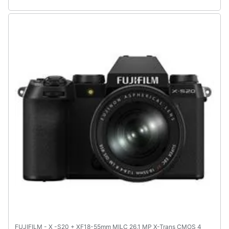
Assistenza
clienti
Esci
FUJIFILM - X -S20 + XF18-55mm MILC 26,1 MP X-Trans CMOS 4