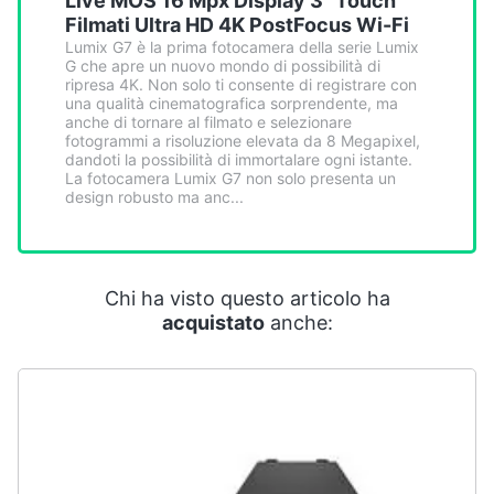
Live MOS 16 Mpx Display 3" Touch
Smart
Filmati Ultra HD 4K PostFocus Wi-Fi
home
Lumix G7 è la prima fotocamera della serie Lumix
G che apre un nuovo mondo di possibilità di
ripresa 4K. Non solo ti consente di registrare con
Videogiochi
una qualità cinematografica sorprendente, ma
anche di tornare al filmato e selezionare
fotogrammi a risoluzione elevata da 8 Megapixel,
Audio
dandoti la possibilità di immortalare ogni istante.
La fotocamera Lumix G7 non solo presenta un
e
design robusto ma anc...
musica
Clima
Chi ha visto questo articolo ha
acquistato
anche:
Arredo
Brico
e
Giardinaggio
Salute