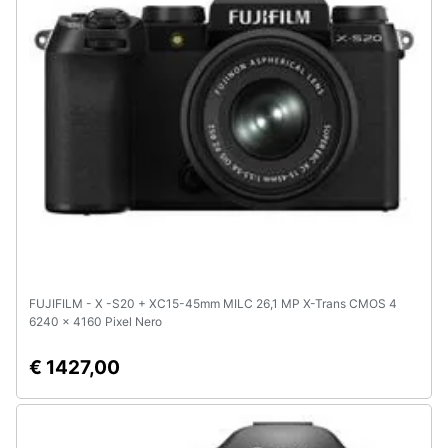
e
igiene
Beauty
Giocattoli
Prima
infanzia
Fotografia
FUJIFILM - X -S20 + XC15-45mm MILC 26,1 MP X-Trans CMOS 4
6240 x 4160 Pixel Nero
Casalinghi
€ 1427,00
Abbigliamento
Sport