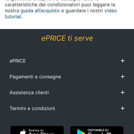
caratteristiche dei condizionatori puoi leggere la
nostra
guida all’acquisto
e guardare i nostri
video
tutorial
.
ePRICE ti serve
ePRICE
Chi siamo
ePRICE per le aziende
Vendi sul marketplace
Lavora con noi
Newsletter
Pagamenti e consegne
Black friday
Promozioni
Sconti alla rovescia
Ricondizionati
Gli imperdibili
Assistenza clienti
Sezione Aiuto
Consegne e limitazioni
Pagamenti e fattura
Diritto di recesso
Assistenza Clienti
Termini e condizioni
Condizioni di vendita
Privacy
Cookie policy
Personalizza
Controversie ADR