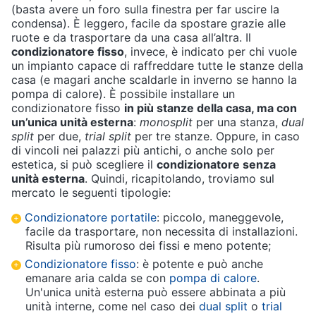
(basta avere un foro sulla finestra per far uscire la
e
condensa). È leggero, facile da spostare grazie alle
igiene
ruote e da trasportare da una casa all’altra. Il
condizionatore fisso
, invece, è indicato per chi vuole
Beauty
un impianto capace di raffreddare tutte le stanze della
casa (e magari anche scaldarle in inverno se hanno la
pompa di calore). È possibile installare un
Giocattoli
condizionatore fisso
in più stanze della casa, ma con
un’unica unità esterna
:
monosplit
per una stanza,
dual
split
per due,
trial split
per tre stanze. Oppure, in caso
Prima
di vincoli nei palazzi più antichi, o anche solo per
infanzia
estetica, si può scegliere il
condizionatore senza
unità esterna
. Quindi, ricapitolando, troviamo sul
mercato le seguenti tipologie:
Fotografia
Condizionatore portatile
: piccolo, maneggevole,
facile da trasportare, non necessita di installazioni.
Casalinghi
Risulta più rumoroso dei fissi e meno potente;
Condizionatore fisso
: è potente e può anche
Abbigliamento
emanare aria calda se con
pompa di calore
.
Un'unica unità esterna può essere abbinata a più
unità interne, come nel caso dei
dual split
o
trial
Sport