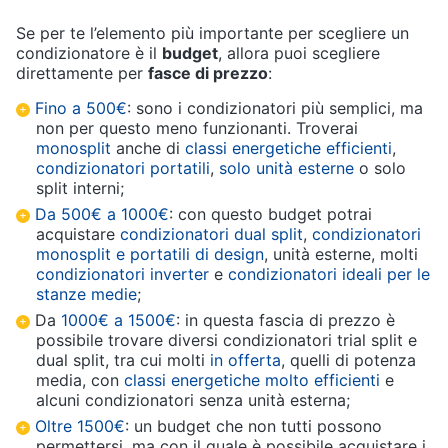
Se per te l’elemento più importante per scegliere un
condizionatore è il
budget
, allora puoi scegliere
direttamente per
fasce di prezzo
:
Fino a 500€
: sono i condizionatori più semplici, ma
non per questo meno funzionanti. Troverai
monosplit
anche di
classi energetiche efficienti
,
condizionatori portatili
,
solo unità esterne
o solo
split interni;
Da 500€ a 1000€
: con questo budget potrai
acquistare
condizionatori dual split
,
condizionatori
monosplit e portatili di design
, unità esterne, molti
condizionatori inverter
e
condizionatori ideali per le
stanze medie
;
Da
1000€ a 1500€
: in questa fascia di prezzo è
possibile trovare diversi condizionatori trial split e
dual split, tra cui molti
in offerta
, quelli di potenza
media, con
classi energetiche molto efficienti
e
alcuni condizionatori senza unità esterna;
Oltre 1500€
: un budget che non tutti possono
permettersi, ma con il quale è possibile acquistare i