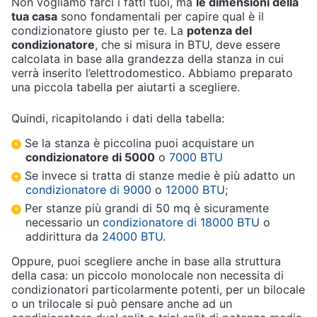
Non vogliamo farci i fatti tuoi, ma
le dimensioni della
Assistenza
tua casa
sono fondamentali per capire qual è il
clienti
condizionatore giusto per te. La
potenza del
condizionatore
, che si misura in BTU, deve essere
calcolata in base alla grandezza della stanza in cui
Esci
verrà inserito l’elettrodomestico. Abbiamo preparato
una piccola tabella per aiutarti a scegliere.
Quindi, ricapitolando i dati della tabella:
Se la stanza è piccolina puoi acquistare un
condizionatore di 5000
o
7000 BTU
Se invece si tratta di stanze medie è più adatto un
condizionatore di 9000
o
12000 BTU
;
Per stanze più grandi di 50 mq è sicuramente
necessario un
condizionatore di 18000 BTU
o
addirittura da
24000 BTU
.
Oppure, puoi scegliere anche in base alla struttura
della casa: un piccolo monolocale non necessita di
condizionatori particolarmente potenti, per un bilocale
o un trilocale si può pensare anche ad un