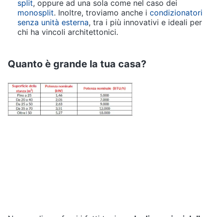
split
, oppure ad una sola come nel caso dei
monosplit
. Inoltre, troviamo anche i
condizionatori
Animali
senza unità esterna
, tra i più innovativi e ideali per
chi ha vincoli architettonici.
Motori
Quanto è grande la tua casa?
Libri,
cd
e
dvd
Festività
e
ricorrenze
Promozioni
Servizi