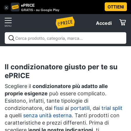
ePRICE
OTTIENI
Vai
×
Accedi
GRATIS - su Google Play
al
Registrati
menu
Accedi
Offerte
Offerte
Elettrodomestici
Il condizionatore giusto per te su
Informatica
ePRICE
Telefonia
Scegliere il
condizionatore più adatto alle
proprie esigenze
può essere complicato.
Esistono, infatti, tante tipologie di
Tv
e
condizionatore, dai
fissi
ai
portatili
, dai
trial split
Home
a quelli
senza unità esterna
. Tanti prodotti con
Cinema
caratteristiche e prezzi differenti. Prima di
scegliere l
eggi le nostre indicazioni
, ti