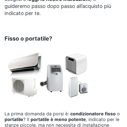
Smart
guideremo passo dopo passo all’acquisto più
home
indicato per te.
Videogiochi
Fisso o portatile?
Audio
e
musica
Clima
Arredo
Brico
e
Giardinaggio
La prima domanda da porsi è:
condizionatore fisso
o
portatile
? Il
portatile è meno potente
, indicato per le
stanze piccole, ma non necessita di installazione
Salute