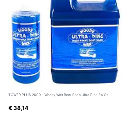
e
igiene
Beauty
Giocattoli
Prima
infanzia
Fotografia
Casalinghi
TOWER PLUS 2000 - Woody Wax Boat Soap Ultra Pine 34 Oz
€ 38,14
Abbigliamento
Sport