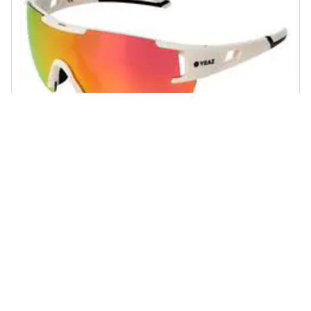
YEAZ - Sunblow Occhiali Da Sole Sportivi Crema Bianco /rosa
€ 99,90