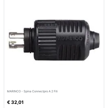
Animali
Motori
Libri,
cd
e
dvd
Festività
e
ricorrenze
Promozioni
MARINCO - Spina Connectpro A 2 Fili
Servizi
€ 32,01