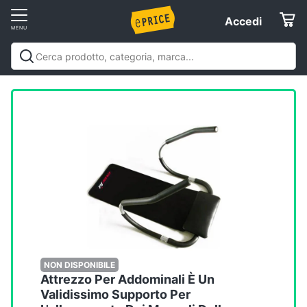
Vai
Accedi
Accedi
al
Registrati
menu
Offerte
Elettrodomestici
Informatica
Telefonia
Tv
e
Home
NON DISPONIBILE
Attrezzo Per Addominali È Un
Cinema
Validissimo Supporto Per