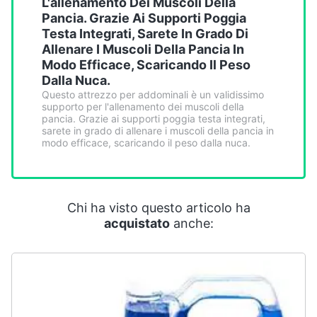
L'allenamento Dei Muscoli Della
Smart
Pancia. Grazie Ai Supporti Poggia
home
Testa Integrati, Sarete In Grado Di
Allenare I Muscoli Della Pancia In
Videogiochi
Modo Efficace, Scaricando Il Peso
Dalla Nuca.
Questo attrezzo per addominali è un validissimo
Audio
supporto per l'allenamento dei muscoli della
e
pancia. Grazie ai supporti poggia testa integrati,
musica
sarete in grado di allenare i muscoli della pancia in
modo efficace, scaricando il peso dalla nuca.
Clima
Arredo
Chi ha visto questo articolo ha
acquistato
anche:
Brico
e
Giardinaggio
Salute