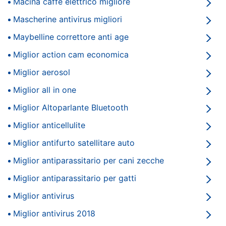
Sconti
Macina caffè elettrico migliore
Smart
Alla
home
Rovescia
Mascherine antivirus migliori
Sconti
Maybelline correttore anti age
alla
Videogiochi
Rovescia
Miglior action cam economica
Elettrodomestici
Miglior aerosol
Audio
Informatica
e
Miglior all in one
musica
Telefonia
Miglior Altoparlante Bluetooth
Vedi
Clima
tutti
Miglior anticellulite
Miglior antifurto satellitare auto
Arredo
Miglior antiparassitario per cani zecche
Speciale
Gli
Brico
Miglior antiparassitario per gatti
imperdibili
e
Miglior antivirus
Giardinaggio
Da
100€
a
Miglior antivirus 2018
200€
Salute