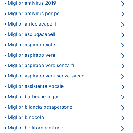
Miglior antivirus 2019
e
Da
igiene
200€
Miglior antivirus per pc
a
400€
Miglior arricciacapelli
Beauty
Da
Miglior asciugacapelli
400€
a
Giocattoli
Miglior aspirabriciole
800€
Da
Miglior aspirapolvere
800€
Prima
in
Miglior aspirapolvere senza fili
infanzia
su
Miglior aspirapolvere senza sacco
Vedi
Fotografia
tutti
Miglior assistente vocale
Miglior barbecue a gas
Casalinghi
Miglior bilancia pesapersone
Prodotti
Abbigliamento
venduti
Miglior binocolo
e
spediti
Miglior bollitore elettrico
Sport
da