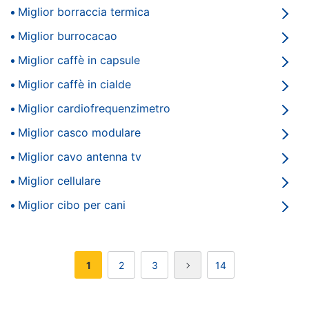
eprice
Miglior borraccia termica
Elettrodomestici
Animali
Miglior burrocacao
venduti
e
Miglior caffè in capsule
spediti
Motori
da
Miglior caffè in cialde
ePRICE
Libri,
Informatica
Miglior cardiofrequenzimetro
venduti
cd
e
e
Miglior casco modulare
spediti
dvd
da
Miglior cavo antenna tv
ePRICE
Miglior cellulare
Audio
Festività
video
e
Miglior cibo per cani
venduti
ricorrenze
e
spediti
da
Promozioni
ePRICE
1
2
3
14
Telefonia
venduti
Servizi
e
spediti