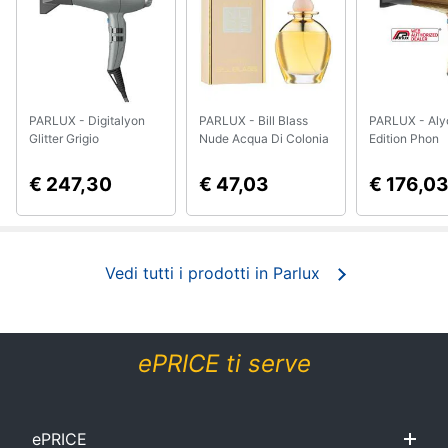
Smart
home
Videogiochi
PARLUX - Digitalyon
PARLUX - Bill Blass
PARLUX - Aly
Glitter Grigio
Nude Acqua Di Colonia
Edition Phon
Audio
100ml Spray
Asciugacapell
e
€ 247,30
€ 47,03
€ 176,0
musica
Clima
Vedi tutti i prodotti in
Parlux
Arredo
Brico
ePRICE ti serve
e
Giardinaggio
ePRICE
Salute