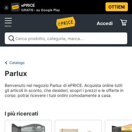
ePRICE
OTTIENI
Vai
×
Accedi
GRATIS - su Google Play
al
Registrati
menu
Accedi
Offerte
Elettrodomestici
Catalogo
Informatica
Parlux
Benvenuto nel negozio Parlux di ePRICE. Acquista online tutti
Telefonia
gli articoli in sconto, che desideri, scopri i prezzi e le offerte in
corso: potrai ricevere i tuoi ordini comodamente a casa.
Tv
e
I più ricercati
Home
Cinema